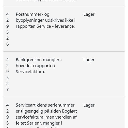
4
Postnummer- og
Lager
2
byoplysninger udskrives ikke i
9
rapporten Service - leverance.
5
2
6
4
Bankgrensnr. mangler i
Lager
2
hovedet i rapporten
9
Servicefaktura.
5
2
7
4
Serviceartiklens serienummer
Lager
2
er tilgængelig på siden Bogført
9
servicefaktura, men værdien af
5
feltet Serienr. mangler i