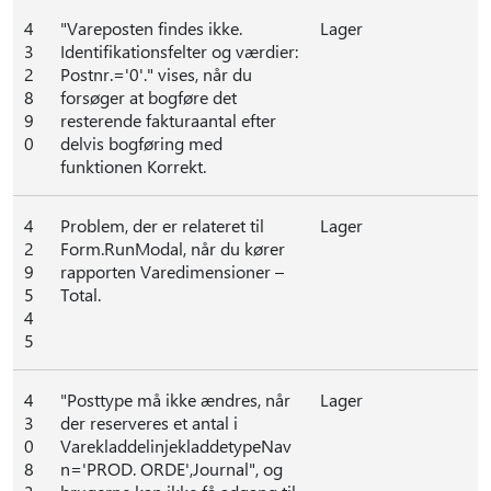
4
"Vareposten findes ikke.
Lager
3
Identifikationsfelter og værdier:
2
Postnr.='0'." vises, når du
8
forsøger at bogføre det
9
resterende fakturaantal efter
0
delvis bogføring med
funktionen Korrekt.
4
Problem, der er relateret til
Lager
2
Form.RunModal, når du kører
9
rapporten Varedimensioner –
5
Total.
4
5
4
"Posttype må ikke ændres, når
Lager
3
der reserveres et antal i
0
VarekladdelinjekladdetypeNav
8
n='PROD. ORDE',Journal", og