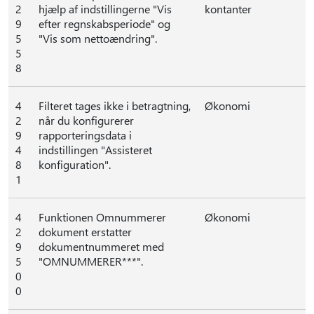
2
hjælp af indstillingerne "Vis
kontanter
9
efter regnskabsperiode" og
5
"Vis som nettoændring".
5
8
4
Filteret tages ikke i betragtning,
Økonomi
2
når du konfigurerer
9
rapporteringsdata i
4
indstillingen "Assisteret
8
konfiguration".
1
4
Funktionen Omnummerer
Økonomi
2
dokument erstatter
9
dokumentnummeret med
5
"OMNUMMERER***".
0
0