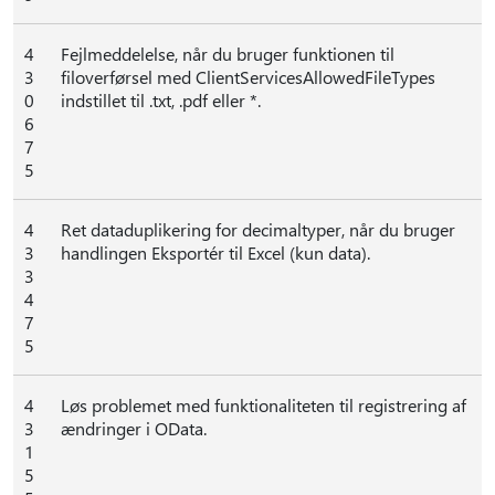
4
Fejlmeddelelse, når du bruger funktionen til
3
filoverførsel med ClientServicesAllowedFileTypes
0
indstillet til .txt, .pdf eller *.
6
7
5
4
Ret dataduplikering for decimaltyper, når du bruger
3
handlingen Eksportér til Excel (kun data).
3
4
7
5
4
Løs problemet med funktionaliteten til registrering af
3
ændringer i OData.
1
5