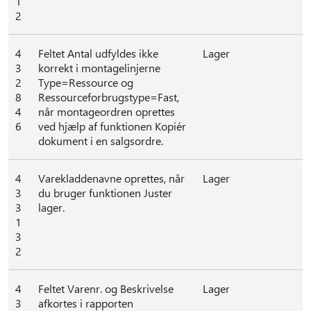
1
2
4
Feltet Antal udfyldes ikke
Lager
3
korrekt i montagelinjerne
2
Type=Ressource og
8
Ressourceforbrugstype=Fast,
4
når montageordren oprettes
6
ved hjælp af funktionen Kopiér
dokument i en salgsordre.
4
Varekladdenavne oprettes, når
Lager
3
du bruger funktionen Juster
3
lager.
1
3
2
4
Feltet Varenr. og Beskrivelse
Lager
3
afkortes i rapporten