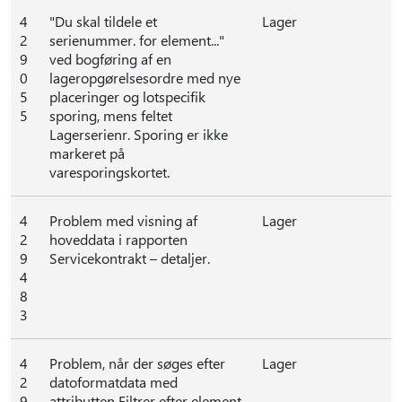
4
"Du skal tildele et
Lager
2
serienummer. for element..."
9
ved bogføring af en
0
lageropgørelsesordre med nye
5
placeringer og lotspecifik
5
sporing, mens feltet
Lagerserienr. Sporing er ikke
markeret på
varesporingskortet.
4
Problem med visning af
Lager
2
hoveddata i rapporten
9
Servicekontrakt – detaljer.
4
8
3
4
Problem, når der søges efter
Lager
2
datoformatdata med
9
attributten Filtrer efter element.