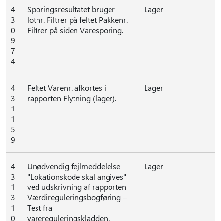
4
Sporingsresultatet bruger
Lager
3
lotnr. Filtrer på feltet Pakkenr.
0
Filtrer på siden Varesporing.
9
7
4
4
Feltet Varenr. afkortes i
Lager
3
rapporten Flytning (lager).
1
1
5
9
4
Unødvendig fejlmeddelelse
Lager
3
"Lokationskode skal angives"
1
ved udskrivning af rapporten
3
Værdireguleringsbogføring –
1
Test fra
0
varereguleringskladden.