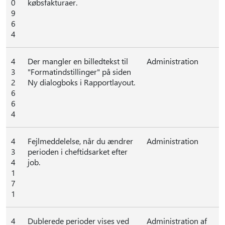
0
købsfakturaer.
9
6
4
4
Der mangler en billedtekst til
Administration
3
"Formatindstillinger" på siden
2
Ny dialogboks i Rapportlayout.
6
6
4
4
Fejlmeddelelse, når du ændrer
Administration
3
perioden i cheftidsarket efter
4
job.
1
7
1
4
Dublerede perioder vises ved
Administration af