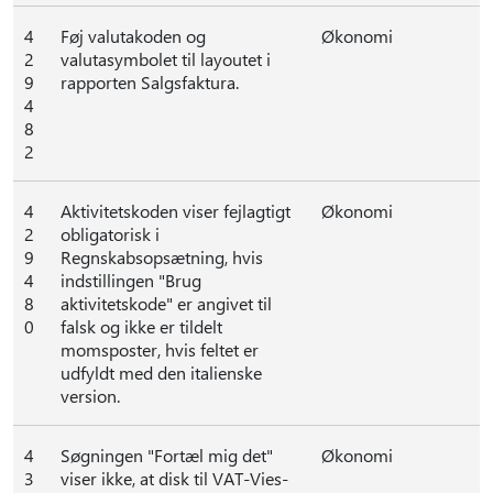
4
Føj valutakoden og
Økonomi
2
valutasymbolet til layoutet i
9
rapporten Salgsfaktura.
4
8
2
4
Aktivitetskoden viser fejlagtigt
Økonomi
2
obligatorisk i
9
Regnskabsopsætning, hvis
4
indstillingen "Brug
8
aktivitetskode" er angivet til
0
falsk og ikke er tildelt
momsposter, hvis feltet er
udfyldt med den italienske
version.
4
Søgningen "Fortæl mig det"
Økonomi
3
viser ikke, at disk til VAT-Vies-