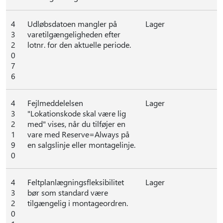
4
Udløbsdatoen mangler på
Lager
3
varetilgængeligheden efter
2
lotnr. for den aktuelle periode.
0
7
6
4
Fejlmeddelelsen
Lager
3
"Lokationskode skal være lig
2
med" vises, når du tilføjer en
1
vare med Reserve=Always på
9
en salgslinje eller montagelinje.
0
4
Feltplanlægningsfleksibilitet
Lager
3
bør som standard være
2
tilgængelig i montageordren.
0