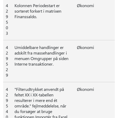
4
Kolonnen Periodestart er
Økonomi
2
sorteret forkert i matrixen
9
Finanssaldo.
5
0
3
4
Umiddelbare handlinger er
Økonomi
2
adskilt fra massehandlinger i
9
menuen Omgrupper på siden
5
Interne transaktioner.
2
9
4
"Filterudtrykket anvendt på
Økonomi
2
feltet XX i XX-tabellen
9
resulterer i mere end ét
5
område." fejlmeddelelse, når
4
du forsøger at bruge
0
funktionen Importér fra Excel