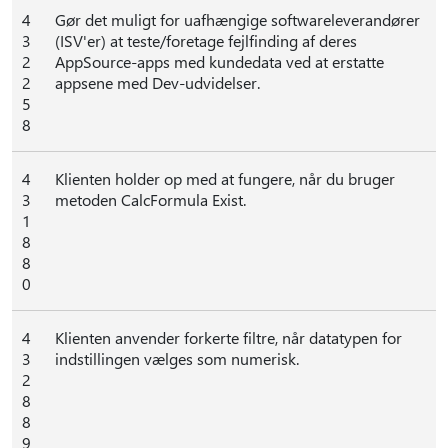
4
Gør det muligt for uafhængige softwareleverandører
3
(ISV'er) at teste/foretage fejlfinding af deres
2
AppSource-apps med kundedata ved at erstatte
2
appsene med Dev-udvidelser.
5
8
4
Klienten holder op med at fungere, når du bruger
3
metoden CalcFormula Exist.
1
8
8
0
4
Klienten anvender forkerte filtre, når datatypen for
3
indstillingen vælges som numerisk.
2
8
8
9