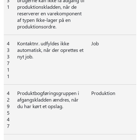
3
brugerne kan ikke få adgang til
1
produktionskladden, når de
reserverer en varekomponent
af typen Ikke-lager på en
produktionsordre.
4
Kontaktnr. udfyldes ikke
Job
3
automatisk, når der oprettes et
3
nyt job.
7
1
1
4
Produktbogføringsgruppen i
Produktion
2
afgangskladden ændres, når
9
du har kørt et opslag.
5
4
7