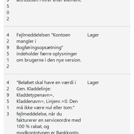
5
0
2
4
Fejlmeddelelsen "Kontoen
Lager
2
mangler i
9
Bogføringsopsætning"
5
indeholder færre oplysninger
1
om brugerne i den nye version.
2
4
"Beløbet skal have en værdi i
Lager
2
Gen. Kladdelinje:
9
Kladdetypenavn=,
5
Kladdenavn=, Linjenr.=0. Den
1
må ikke være nul eller tom."
3
fejlmeddelelse, når du
fakturerer en serviceordre med
100 % rabat, og
modkontotypen er Bankkonto.