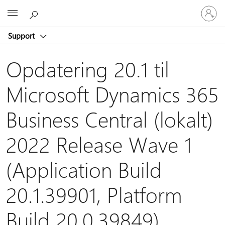
Log
Microsoft
på
din
Support
konto
Opdatering 20.1 til
Microsoft Dynamics 365
Business Central (lokalt)
2022 Release Wave 1
(Application Build
20.1.39901, Platform
Build 20.0.39849)