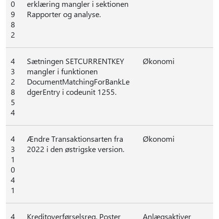
0
erklæring mangler i sektionen
9
Rapporter og analyse.
8
2
4
Sætningen SETCURRENTKEY
Økonomi
3
mangler i funktionen
2
DocumentMatchingForBankLe
8
dgerEntry i codeunit 1255.
5
4
4
Ændre Transaktionsarten fra
Økonomi
3
2022 i den østrigske version.
1
0
4
1
4
Kreditoverførselsreg. Poster
Anlægsaktiver