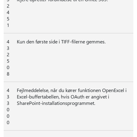
2
4
5
1
4
Kun den første side i TIFF-filerne gemmes.
3
2
5
0
8
4
Fejlmeddelelse, når du kører funktionen OpenExcel i
3
Excel-buffertabellen, hvis OAuth er angivet i
3
SharePoint-installationsprogrammet.
0
0
0