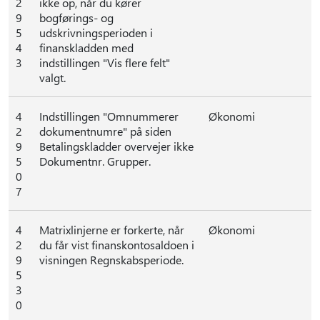
2
ikke op, når du kører
9
bogførings- og
5
udskrivningsperioden i
4
finanskladden med
3
indstillingen "Vis flere felt"
valgt.
4
Indstillingen "Omnummerer
Økonomi
2
dokumentnumre" på siden
9
Betalingskladder overvejer ikke
5
Dokumentnr. Grupper.
0
7
4
Matrixlinjerne er forkerte, når
Økonomi
2
du får vist finanskontosaldoen i
9
visningen Regnskabsperiode.
5
3
0