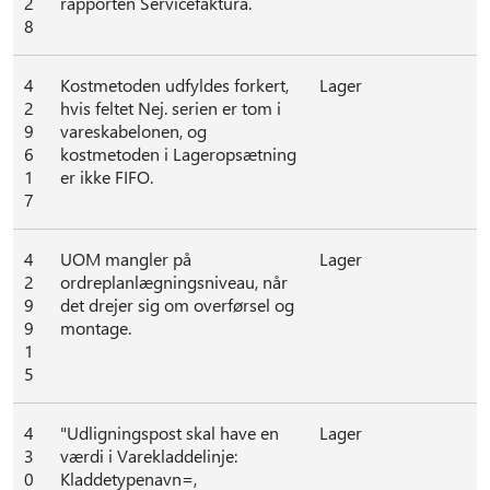
2
rapporten Servicefaktura.
8
4
Kostmetoden udfyldes forkert,
Lager
2
hvis feltet Nej. serien er tom i
9
vareskabelonen, og
6
kostmetoden i Lageropsætning
1
er ikke FIFO.
7
4
UOM mangler på
Lager
2
ordreplanlægningsniveau, når
9
det drejer sig om overførsel og
9
montage.
1
5
4
"Udligningspost skal have en
Lager
3
værdi i Varekladdelinje:
0
Kladdetypenavn=,