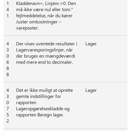
1
Kladdenavn=, Linjenr.=0. Den
4
må ikke være nul eller tom."
1
fejlmeddelelse, når du kører
Juster omkostninger –
vareposter.
4
Der vises uventede resultater i
Lager
3
Lagervaresporingslinjer, når
0
der bruges en mængdeværdi
6
med mere end to decimaler.
8
8
4
Det er ikke muligt at oprette
Lager
3
gemte indstillinger for
0
rapporten
7
Lageropgørelseskladde og
5
rapporten Beregn lager.
2