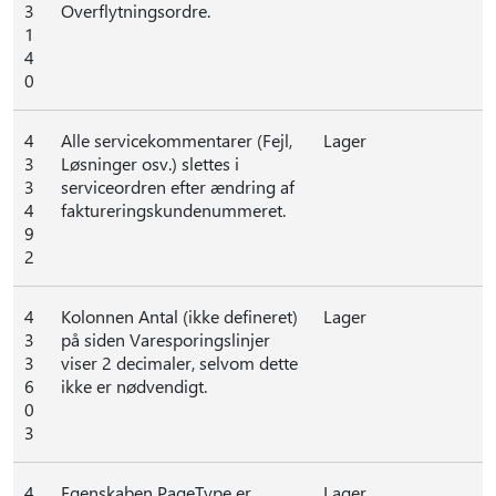
3
Overflytningsordre.
1
4
0
4
Alle servicekommentarer (Fejl,
Lager
3
Løsninger osv.) slettes i
3
serviceordren efter ændring af
4
faktureringskundenummeret.
9
2
4
Kolonnen Antal (ikke defineret)
Lager
3
på siden Varesporingslinjer
3
viser 2 decimaler, selvom dette
6
ikke er nødvendigt.
0
3
4
Egenskaben PageType er
Lager