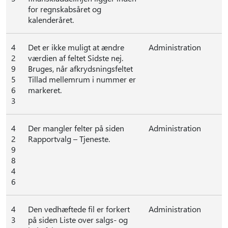
for regnskabsåret og
kalenderåret.
4
Det er ikke muligt at ændre
Administration
2
værdien af feltet Sidste nej.
9
Bruges, når afkrydsningsfeltet
5
Tillad mellemrum i nummer er
6
markeret.
3
4
Der mangler felter på siden
Administration
2
Rapportvalg – Tjeneste.
9
8
4
6
4
Den vedhæftede fil er forkert
Administration
3
på siden Liste over salgs- og