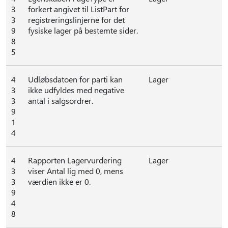
3
forkert angivet til ListPart for
3
registreringslinjerne for det
9
fysiske lager på bestemte sider.
8
5
4
Udløbsdatoen for parti kan
Lager
3
ikke udfyldes med negative
3
antal i salgsordrer.
9
1
4
4
Rapporten Lagervurdering
Lager
3
viser Antal lig med 0, mens
3
værdien ikke er 0.
9
4
8