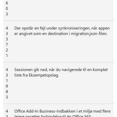
6
0
3
4
Der opstår en fejl under synkroniseringen, når appen
3
er angivet som en destination i migration.json-filen.
3
7
2
1
4
Sessionen gik ned, når du navigerede til en komplet
3
liste fra Eksempelopslag.
1
9
8
3
4
Office Add-In Business-indbakken i et miljø med flere
3
lejere opretter forbindelse til én Office 365.