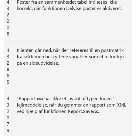
4
Poster fra en sammenkædet tabel indlæses ikke
3
korrekt, når funktionen Delvise poster er aktiveret.
2
2
0
8
4
Klienten går ned, når der refereres til en postmatrix
3
fra sektionen beskyttede variabler som et feltudtryk
2
på en sideudvidelse.
8
6
5
4
"Rapport xxx har ikke et layout af typen Ingen."
3
fejlmeddelelse, når du gemmer en rapport som XML
2
ved hjælp af funktionen Report.SaveAs.
0
7
9