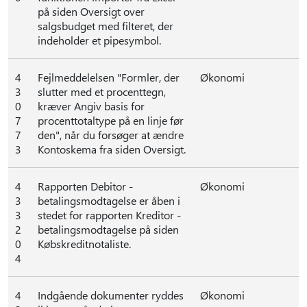
på siden Oversigt over
salgsbudget med filteret, der
indeholder et pipesymbol.
4
Fejlmeddelelsen "Formler, der
Økonomi
3
slutter med et procenttegn,
0
kræver Angiv basis for
7
procenttotaltype på en linje før
7
den", når du forsøger at ændre
3
Kontoskema fra siden Oversigt.
4
Rapporten Debitor -
Økonomi
3
betalingsmodtagelse er åben i
3
stedet for rapporten Kreditor -
2
betalingsmodtagelse på siden
0
Købskreditnotaliste.
4
4
Indgående dokumenter ryddes
Økonomi