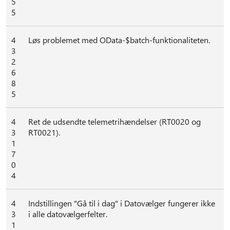
5
5
4
Løs problemet med OData-$batch-funktionaliteten.
3
2
6
8
5
4
Ret de udsendte telemetrihændelser (RT0020 og
3
RT0021).
1
7
0
4
4
Indstillingen "Gå til i dag" i Datovælger fungerer ikke
3
i alle datovælgerfelter.
1