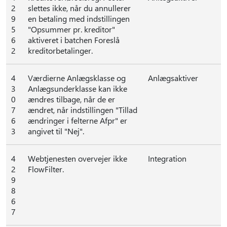
2
slettes ikke, når du annullerer
9
en betaling med indstillingen
5
"Opsummer pr. kreditor"
6
aktiveret i batchen Foreslå
2
kreditorbetalinger.
4
Værdierne Anlægsklasse og
Anlægsaktiver
3
Anlægsunderklasse kan ikke
0
ændres tilbage, når de er
7
ændret, når indstillingen "Tillad
6
ændringer i felterne Afpr" er
3
angivet til "Nej".
4
Webtjenesten overvejer ikke
Integration
2
FlowFilter.
9
8
6
7