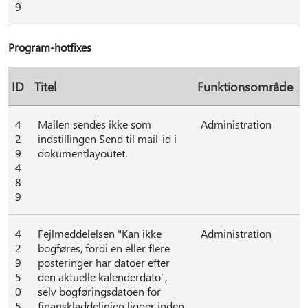
9
Program-hotfixes
ID
Titel
Funktionsområde
4
Mailen sendes ikke som
Administration
2
indstillingen Send til mail-id i
9
dokumentlayoutet.
4
8
9
4
Fejlmeddelelsen "Kan ikke
Administration
2
bogføres, fordi en eller flere
9
posteringer har datoer efter
5
den aktuelle kalenderdato",
0
selv bogføringsdatoen for
5
finanskladdelinjen ligger inden