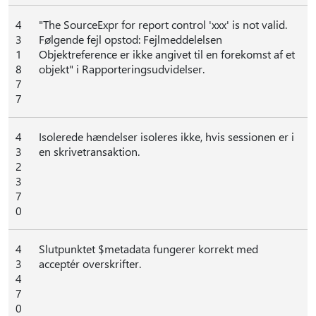
4
"The SourceExpr for report control 'xxx' is not valid.
3
Følgende fejl opstod: Fejlmeddelelsen
1
Objektreference er ikke angivet til en forekomst af et
8
objekt" i Rapporteringsudvidelser.
7
7
4
Isolerede hændelser isoleres ikke, hvis sessionen er i
3
en skrivetransaktion.
2
3
7
0
4
Slutpunktet $metadata fungerer korrekt med
3
acceptér overskrifter.
4
7
0