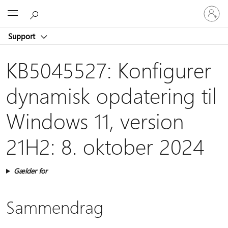
Log
Microsoft
på
din
Support
konto
KB5045527: Konfigurer
dynamisk opdatering til
Windows 11, version
21H2: 8. oktober 2024
Gælder for
Sammendrag