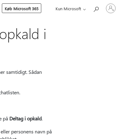
Log
Køb Microsoft 365
Kun Microsoft
på
din
konto
opkald i
er samtidigt. Sådan
atlisten.
ke på
Deltag i opkald
.
 eller personens navn på
blikket.