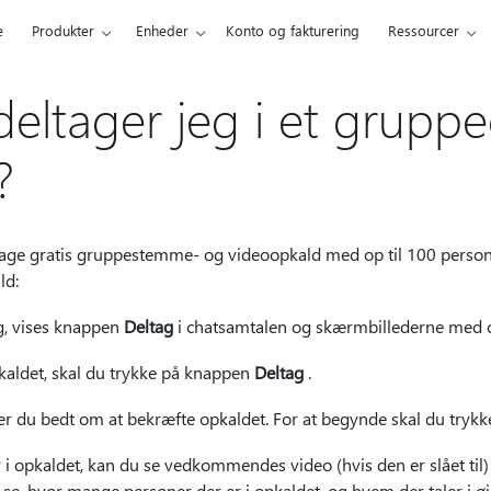
e
Produkter
Enheder
Konto og fakturering
Ressourcer
eltager jeg i et gruppe
?
ge gratis gruppestemme- og videoopkald med op til 100 person
ld:
ng, vises knappen
Deltag
i chatsamtalen og skærmbillederne med ch
pkaldet, skal du trykke på knappen
Deltag
.
ver du bedt om at bekræfte opkaldet. For at begynde skal du tryk
 i opkaldet, kan du se vedkommendes video (hvis den er slået til)
e, hvor mange personer der er i opkaldet, og hvem der taler i øje