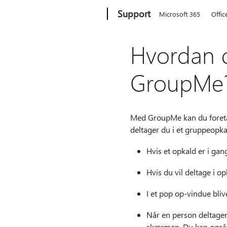
Microsoft
Support
Microsoft 365
Offic
Hvordan d
GroupMe
Med GroupMe kan du foreta
deltager du i et gruppeopka
Hvis et opkald er i ga
Hvis du vil deltage i o
I et pop op-vindue bli
Når en person deltager
skærmen. Du kan også s