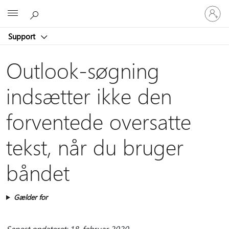
Log
Microsoft
på
din
Support
konto
Outlook-søgning
indsætter ikke den
forventede oversatte
tekst, når du bruger
båndet
Gælder for
Senest opdateret: 18. februar 2020