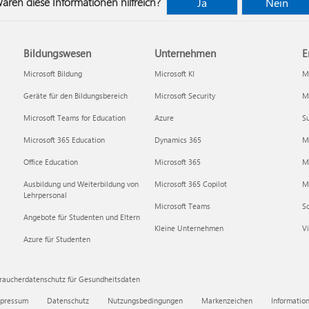
aren diese Informationen hilfreich?
Ja
Nein
Bildungswesen
Unternehmen
E
Microsoft Bildung
Microsoft KI
Mi
Geräte für den Bildungsbereich
Microsoft Security
Mi
Microsoft Teams for Education
Azure
Su
Microsoft 365 Education
Dynamics 365
M
Office Education
Microsoft 365
M
Ausbildung und Weiterbildung von
Microsoft 365 Copilot
Mi
Lehrpersonal
Microsoft Teams
S
Angebote für Studenten und Eltern
Kleine Unternehmen
Vi
Azure für Studenten
raucherdatenschutz für Gesundheitsdaten
pressum
Datenschutz
Nutzungsbedingungen
Markenzeichen
Informatio