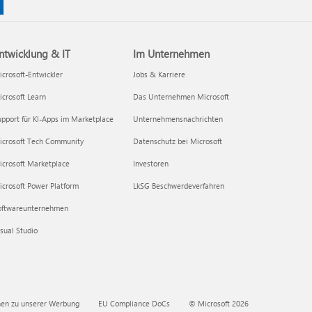
ntwicklung & IT
Im Unternehmen
crosoft-Entwickler
Jobs & Karriere
crosoft Learn
Das Unternehmen Microsoft
pport für KI-Apps im Marketplace
Unternehmensnachrichten
icrosoft Tech Community
Datenschutz bei Microsoft
icrosoft Marketplace
Investoren
crosoft Power Platform
LkSG Beschwerdeverfahren
oftwareunternehmen
sual Studio
nen zu unserer Werbung
EU Compliance DoCs
© Microsoft 2026