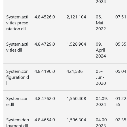
2024
System.acti
4.8.4526.0
2,121,104
06.
07:51
vities.prese
Mai
ntation.dll
2022
System.acti
4.8.4729.0
1,528,904
09.
05:55
vities.dll
April
2024
System.con
4.8.4190.0
421,536
05-
05:04
figuration.d
Jun-
ll
2020
System.cor
4.8.4762.0
1,550,408
04.09.
01:22
e.dll
2024
55
System.dep
4.8.4654.0
1,596,304
04.00.
02:35
loyment.dll
2023