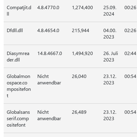
Compatjit.d
4.8.4770.0
1,274,400
25.09.
00:26
ll
2024
Dfdll.dll
4.8.4654.0
215,944
04.00.
02:26
2023
Diasymrea
14.8.4667.0
1,494,920
26. Juli
02:44
der.dll
2023
Globalmon
Nicht
26,040
23.12.
00:54
ospace.co
anwendbar
2023
mpositefon
t
Globalsans
Nicht
26,489
23.12.
00:54
serif.comp
anwendbar
2023
ositefont