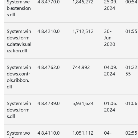
System.we
4.8.4770.0
1,845,272
25.09.
00:54
b.extension
2024
s.dll
System.win
4.8.4210.0
1,712,512
30-
01:55
dows.form
Jun-
s.datavisual
2020
ization.dll
System.win
4.8.4762.0
744,992
04.09.
01:22
dows.contr
2024
55
ols.ribbon.
dll
System.win
4.8.4739.0
5,931,624
01.06.
01:06
dows.form
2024
s.dll
System.wo
4.8.4110.0
1,051,112
04-
02:55