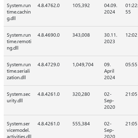
System.run
4.8.4762.0
105,392
04.09.
01:22
time.cachin
2024
55
g.dll
System.run
4.8.4690.0
343,008
30.11.
12:02
time.remoti
2023
ng.dll
System.run
4.8.4729.0
1,049,704
09.
05:55
time.seriali
April
zation.dll
2024
System.sec
4.8.4261.0
320,280
02-
21:05
urity.dll
Sep-
2020
System.ser
4.8.4261.0
555,384
02-
21:05
vicemodel.
Sep-
activities.dll
2020