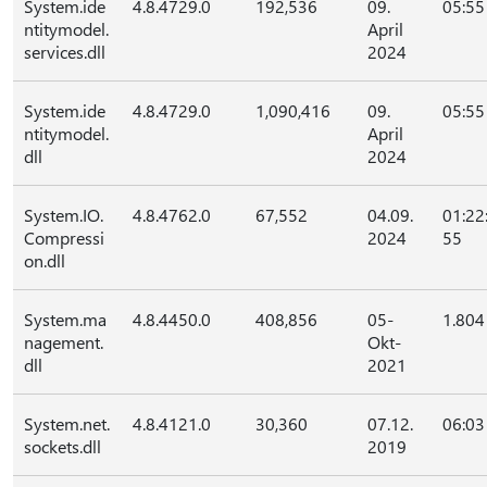
System.ide
4.8.4729.0
192,536
09.
05:55
ntitymodel.
April
services.dll
2024
System.ide
4.8.4729.0
1,090,416
09.
05:55
ntitymodel.
April
dll
2024
System.IO.
4.8.4762.0
67,552
04.09.
01:22
Compressi
2024
55
on.dll
System.ma
4.8.4450.0
408,856
05-
1.804
nagement.
Okt-
dll
2021
System.net.
4.8.4121.0
30,360
07.12.
06:03
sockets.dll
2019