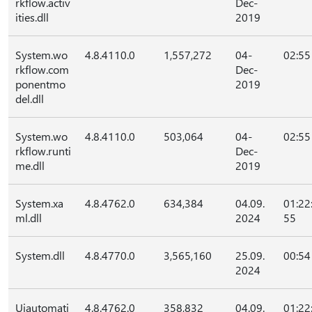
rkflow.activ
Dec-
ities.dll
2019
System.wo
4.8.4110.0
1,557,272
04-
02:55
rkflow.com
Dec-
ponentmo
2019
del.dll
System.wo
4.8.4110.0
503,064
04-
02:55
rkflow.runti
Dec-
me.dll
2019
System.xa
4.8.4762.0
634,384
04.09.
01:22
ml.dll
2024
55
System.dll
4.8.4770.0
3,565,160
25.09.
00:54
2024
Uiautomati
4.8.4762.0
358,832
04.09.
01:22