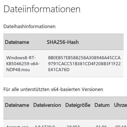
Dateiinformationen
Dateihashinformationen
Dateiname
SHA256-Hash
Windows8-RT-
BB0EB57EB588258A308948A45CCA
KB5046259-x64-
9791CACC51B381CD4F208B3F1F22
NDP48.msu
E41CA76D
Für alle unterstützten x64-basierten Versionen
Dateiname
Dateiversion
Dateigröße
Datum
Uhrze
Aspnet_reg
4.8.4739.0
38,856
01.06.
05:18