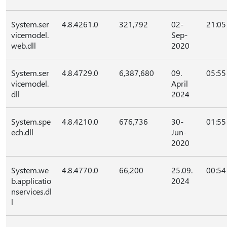
System.ser
4.8.4261.0
321,792
02-
21:05
vicemodel.
Sep-
web.dll
2020
System.ser
4.8.4729.0
6,387,680
09.
05:55
vicemodel.
April
dll
2024
System.spe
4.8.4210.0
676,736
30-
01:55
ech.dll
Jun-
2020
System.we
4.8.4770.0
66,200
25.09.
00:54
b.applicatio
2024
nservices.dl
l