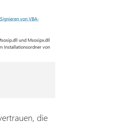
 Signieren von VBA-
sosip.dll und Msosipx.dll
im Installationsordner von
vertrauen, die