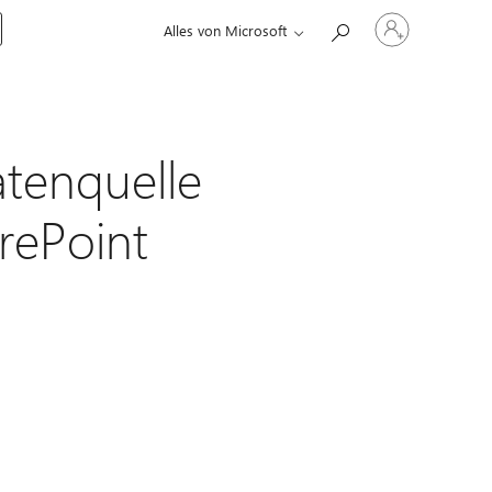
Bei
Alles von Microsoft
Ihrem
Konto
anmelden
atenquelle
rePoint