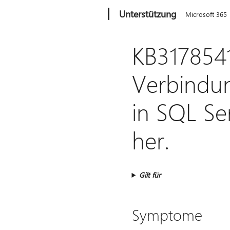
Microsoft
Unterstützung
Microsoft 365
KB3178541:
Verbindun
in SQL Se
her.
Gilt für
Symptome