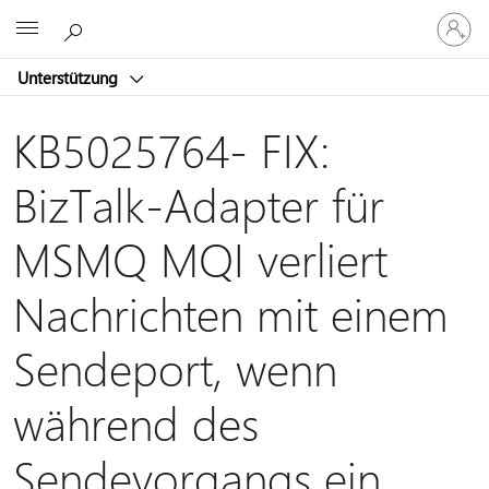
Bei
Microsoft
Ihrem
Konto
Unterstützung
anmeld
KB5025764- FIX:
BizTalk-Adapter für
MSMQ MQI verliert
Nachrichten mit einem
Sendeport, wenn
während des
Sendevorgangs ein