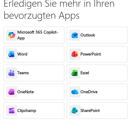
Erledigen Sie mehr in Ihren
bevorzugten Apps
Microsoft 365 Copilot-
Outlook
App
Word
PowerPoint
Teams
Excel
OneNote
OneDrive
Clipchamp
SharePoint