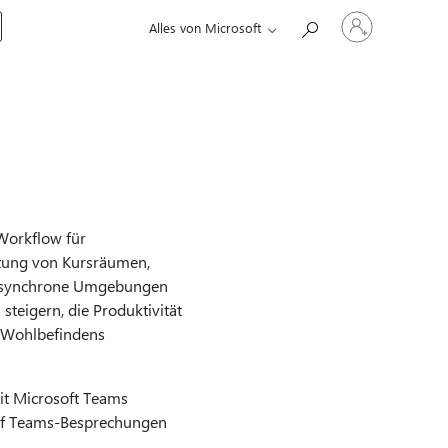
Bei
Alles von Microsoft
Ihrem
Konto
anmelden
Workflow für
ltung von Kursräumen,
nd synchrone Umgebungen
steigern, die Produktivität
s Wohlbefindens
it Microsoft Teams
auf Teams-Besprechungen