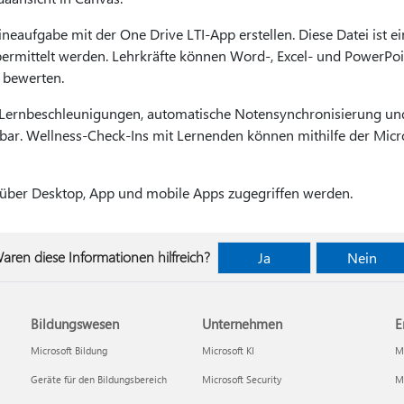
neaufgabe mit der One Drive LTI-App erstellen. Diese Datei ist e
rmittelt werden. Lehrkräfte können Word-, Excel- und PowerPoi
 bewerten.
Lernbeschleunigungen, automatische Notensynchronisierung und
bar. Wellness-Check-Ins mit Lernenden können mithilfe der Micro
 über Desktop, App und mobile Apps zugegriffen werden.
aren diese Informationen hilfreich?
Ja
Nein
Bildungswesen
Unternehmen
E
Microsoft Bildung
Microsoft KI
Mi
Geräte für den Bildungsbereich
Microsoft Security
Mi