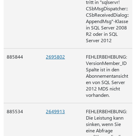
tritt in "sqlservr!
CSbMsgDispatcher::
CSbReceivedDialog::
AppendMsg"-Klasse
in SQL Server 2008
R2 oder in SQL
Server 2012
885844
2695802
FEHLERBEHEBUNG:
VersionMember_ID
Spalte ist in den
Abonnementansicht
en von SQL Server
2012 MDS nicht
vorhanden.
885534
2649913
FEHLERBEHEBUNG:
Die Leistung kann
sinken, wenn Sie
eine Abfrage