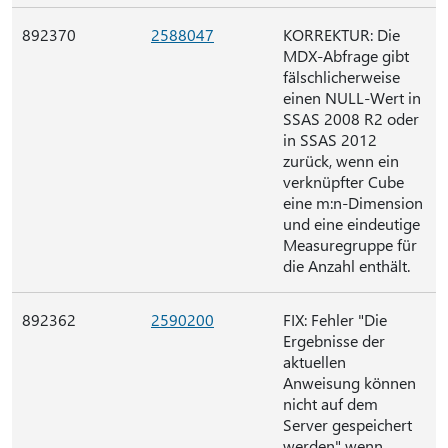
892370
2588047
KORREKTUR: Die
MDX-Abfrage gibt
fälschlicherweise
einen NULL-Wert in
SSAS 2008 R2 oder
in SSAS 2012
zurück, wenn ein
verknüpfter Cube
eine m:n-Dimension
und eine eindeutige
Measuregruppe für
die Anzahl enthält.
892362
2590200
FIX: Fehler "Die
Ergebnisse der
aktuellen
Anweisung können
nicht auf dem
Server gespeichert
werden" wenn