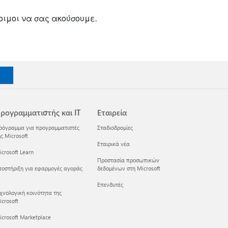
οιμοι να σας ακούσουμε.
ρογραμματιστής και IT
Εταιρεία
ρόγραμμα για προγραμματιστές
Σταδιοδρομίες
ς Microsoft
Εταιρικά νέα
crosoft Learn
Προστασία προσωπικών
ποστήριξη για εφαρμογές αγοράς
δεδομένων στη Microsoft
Επενδυτές
εχνολογική κοινότητα της
crosoft
icrosoft Marketplace