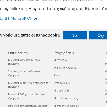
 ευπρόσδεκτες. Μοιραστείτε τις σκέψεις σας. Είμαστε έτ
 με Microsoft Office
ν χρήσιμες αυτές οι πληροφορίες;
Ναι
Όχι
Εκπαίδευση
Επιχειρήσεις
Π
Microsoft για εκπαιδευτικά
Microsoft AI
Π
ιδρύματα
τη
Ασφάλεια Microsoft
Συσκευές για εκπαιδευτικά
Mi
ιδρύματα
Azure
Υ
Microsoft Teams για εκπαιδευτικά
Dynamics 365
AI
ιδρύματα
Microsoft 365
Τ
Microsoft 365 για εκπαιδευτικά
Mi
ιδρύματα
Microsoft Advertising
M
Office για εκπαιδευτικά ιδρύματα
Microsoft 365 Copilot