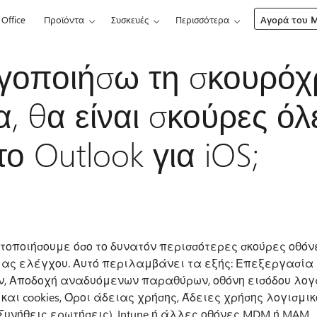
Office
Προϊόντα
Συσκευές
Περισσότερα
Αγορά του Mi
ργοποιήσω τη σκουρό
α, θα είναι σκούρες όλ
ο Outlook για iOS;
τοποιήσουμε όσο το δυνατόν περισσότερες σκούρες οθό
 μας ελέγχου. Αυτό περιλαμβάνει τα εξής: Επεξεργασία
ν, Αποδοχή αναδυόμενων παραθύρων, οθόνη εισόδου λογ
ι cookies, Όροι άδειας χρήσης, Άδειες χρήσης λογισμικο
 (Συνήθεις ερωτήσεις), Intune ή άλλες οθόνες MDM ή MAM.