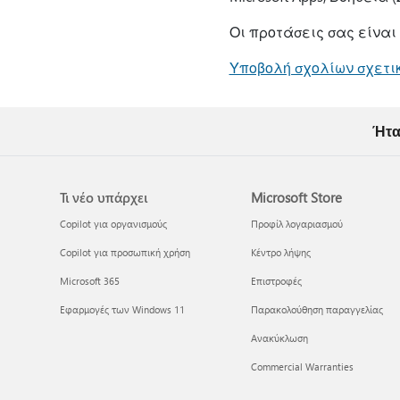
Οι προτάσεις σας είναι
Υποβολή σχολίων σχετικά
Ήτα
Τι νέο υπάρχει
Microsoft Store
Copilot για οργανισμούς
Προφίλ λογαριασμού
Copilot για προσωπική χρήση
Κέντρο λήψης
Microsoft 365
Επιστροφές
Εφαρμογές των Windows 11
Παρακολούθηση παραγγελίας
Ανακύκλωση
Commercial Warranties