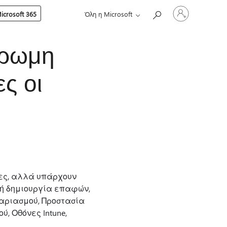
Είσοδος
crosoft 365
Όλη η Microsoft
στον
λογαριασμό
σας
χρωμη
ες οι
νες, αλλά υπάρχουν
 ή δημιουργία επαφών,
αριασμού, Προστασία
ύ, Οθόνες Intune,