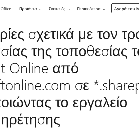
Office
Προϊόντα
Συσκευές
Περισσότερα
Αγορά του Mi
ίες σχετικά με τον τ
σίας της τοποθεσίας τ
t Online από
ftonline.com σε *.share
οιώντας το εργαλείο
πηρέτησης