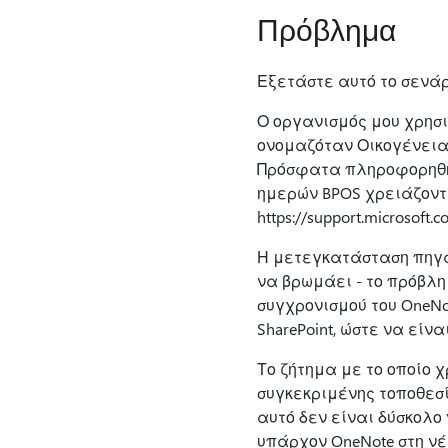
Πρόβλημα
Εξετάστε αυτό το σενάρ
Ο οργανισμός μου χρησι
ονομαζόταν Οικογένεια
Πρόσφατα πληροφορηθήκα
ημερών BPOS χρειάζονται
https://support.microsof
Η μετεγκατάσταση πηγαί
να βρωμάει - το πρόβλημ
συγχρονισμού του OneNo
SharePoint, ώστε να είν
Το ζήτημα με το οποίο 
συγκεκριμένης τοποθεσία
αυτό δεν είναι δύσκολο
υπάρχον OneNote στη νέ