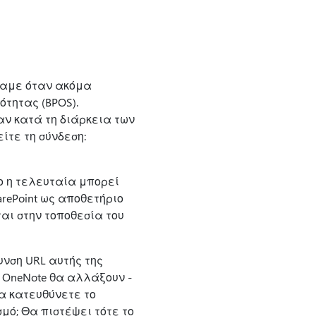
ήσαμε όταν ακόμα
τητας (BPOS).
αν κατά τη διάρκεια των
ίτε τη σύνδεση:
ο η τελευταία μπορεί
arePoint ως αποθετήριο
αι στην τοποθεσία του
υνση URL αυτής της
υ OneNote θα αλλάξουν -
α κατευθύνετε το
μό; Θα πιστέψει τότε το