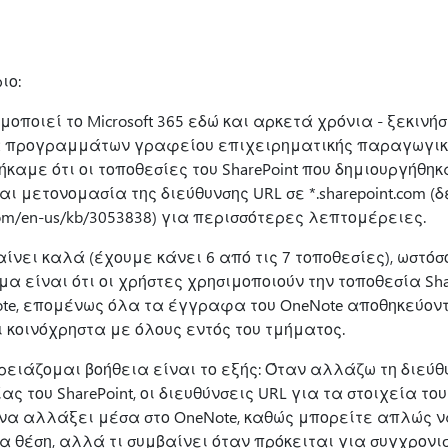
ιο:
μοποιεί το Microsoft 365 εδώ και αρκετά χρόνια - ξεκιν
 προγραμμάτων γραφείου επιχειρηματικής παραγωγικό
με ότι οι τοποθεσίες του SharePoint που δημιουργήθηκ
 μετονομασία της διεύθυνσης URL σε *.sharepoint.com (δε
t.com/en-us/kb/3053838) για περισσότερες λεπτομέρειες.
νει καλά (έχουμε κάνει 6 από τις 7 τοποθεσίες), ωστόσ
α είναι ότι οι χρήστες χρησιμοποιούν την τοποθεσία Sh
te, επομένως όλα τα έγγραφα του OneNote αποθηκεύοντ
αι κοινόχρηστα με όλους εντός του τμήματος.
χρειάζομαι βοήθεια είναι το εξής: Όταν αλλάζω τη διεύθ
ς του SharePoint, οι διευθύνσεις URL για τα στοιχεία το
 να αλλάξει μέσα στο OneNote, καθώς μπορείτε απλώς ν
α θέση, αλλά τι συμβαίνει όταν πρόκειται για συγχρονισ