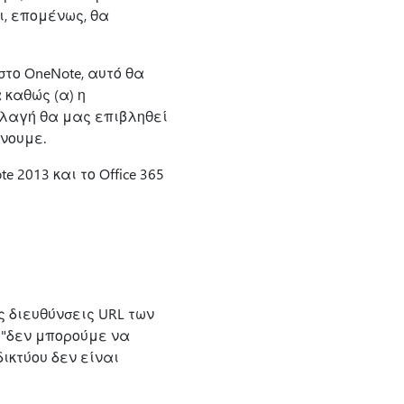
ι, επομένως, θα
το OneNote, αυτό θα
καθώς (α) η
λλαγή θα μας επιβληθεί
νουμε.
2013 και το Office 365
 διευθύνσεις URL των
 "δεν μπορούμε να
ικτύου δεν είναι