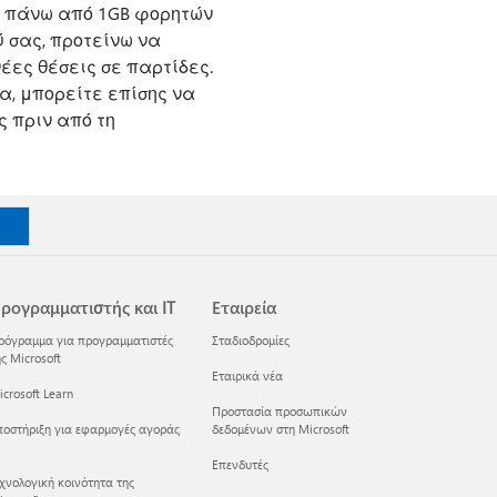
τε πάνω από 1GB φορητών
 σας, προτείνω να
έες θέσεις σε παρτίδες.
, μπορείτε επίσης να
ς πριν από τη
ρογραμματιστής και IT
Εταιρεία
ρόγραμμα για προγραμματιστές
Σταδιοδρομίες
ς Microsoft
Εταιρικά νέα
crosoft Learn
Προστασία προσωπικών
ποστήριξη για εφαρμογές αγοράς
δεδομένων στη Microsoft
Επενδυτές
εχνολογική κοινότητα της