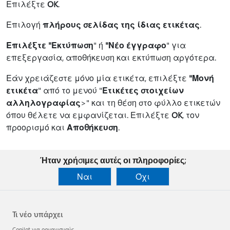
Επιλέξτε
OK
.
Επιλογή
πλήρους σελίδας της ίδιας ετικέτας
.
Επιλέξτε "Εκτύπωση
" ή
"Νέο έγγραφο
" για
επεξεργασία, αποθήκευση και εκτύπωση αργότερα.
Εάν χρειάζεστε μόνο μία ετικέτα, επιλέξτε
"Μονή
ετικέτα
" από το μενού "
Ετικέτες στοιχείων
αλληλογραφίας
>" και τη θέση στο φύλλο ετικετών
όπου θέλετε να εμφανίζεται.
Επιλέξτε
OK
, τον
προορισμό και
Αποθήκευση
.
Ήταν χρήσιμες αυτές οι πληροφορίες;
Ναι
Όχι
Τι νέο υπάρχει
Copilot για οργανισμούς