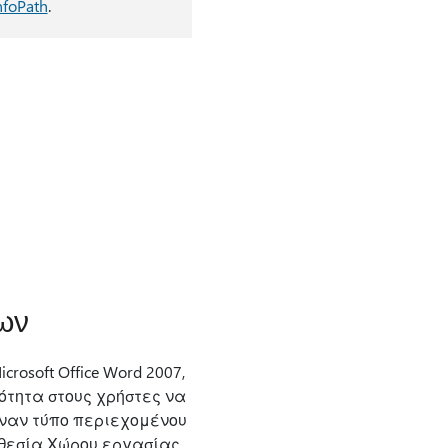
foPath
.
ων
soft Office Word 2007,
νατότητα στους χρήστες να
έναν τύπο περιεχομένου
οθεσία Χώρου εργασίας