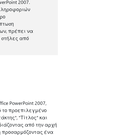
erPoint 2007.
 πληροφοριών
υρο
ίπτωση
ων, πρέπει να
 στήλες από
ice PowerPoint 2007,
ό το προεπιλεγμένο
κτης", "Τίτλος" και
διάζοντας από την αρχή
ή προσαρμόζοντας ένα