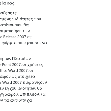
εία σας.
οσθέσετε
σμένες ιδιότητες που
ροτύπου που θα
σιμοποίηση των
Release 2007 σε
υ φόρμας που μπορεί να
ση των Πλαισίων
rPoint 2007, οι χρήστες
ice Word 2007, οι
άφου ως στοιχεία
ce Word 2007 εμφανίζουν
 ελέγχου ιδιοτήτων θα
γγράφου. Επιπλέον, τα
ν τα αντίστοιχα