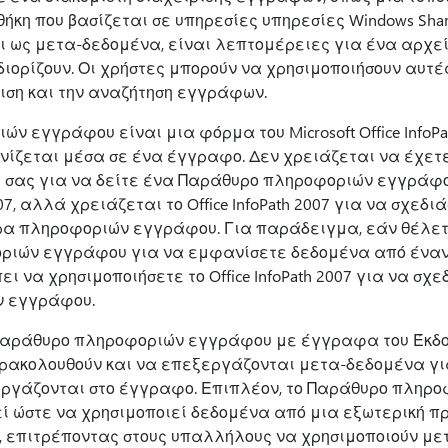
κη που βασίζεται σε υπηρεσίες υπηρεσίες Windows SharePo
αι ως μετα-δεδομένα, είναι λεπτομέρειες για ένα αρχείο
ιορίζουν. Οι χρήστες μπορούν να χρησιμοποιήσουν αυτές 
ιση και την αναζήτηση εγγράφων.
ν εγγράφου είναι μια φόρμα του Microsoft Office InfoPa
νίζεται μέσα σε ένα έγγραφο. Δεν χρειάζεται να έχετε
στή σας για να δείτε ένα Παράθυρο πληροφοριών εγγράφ
2007, αλλά χρειάζεται το Office InfoPath 2007 για να σχεδι
α πληροφοριών εγγράφου. Για παράδειγμα, εάν θέλετ
ριών εγγράφου για να εμφανίσετε δεδομένα από έναν
ι να χρησιμοποιήσετε το Office InfoPath 2007 για να σχε
 εγγράφου.
αράθυρο πληροφοριών εγγράφου με έγγραφα του Έκδοση 
ρακολουθούν και να επεξεργάζονται μετα-δεδομένα γ
 εργάζονται στο έγγραφο. Επιπλέον, το Παράθυρο πληρ
ί ώστε να χρησιμοποιεί δεδομένα από μια εξωτερική π
, επιτρέποντας στους υπαλλήλους να χρησιμοποιούν μ