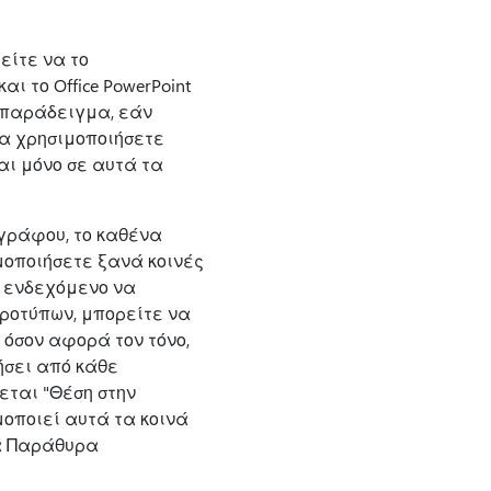
ίτε να το
ι το Office PowerPoint
 παράδειγμα, εάν
να χρησιμοποιήσετε
ι μόνο σε αυτά τα
γράφου, το καθένα
μοποιήσετε ξανά κοινές
 ενδεχόμενο να
προτύπων, μπορείτε να
 όσον αφορά τον τόνο,
ήσει από κάθε
ται "Θέση στην
μοποιεί αυτά τα κοινά
λά Παράθυρα