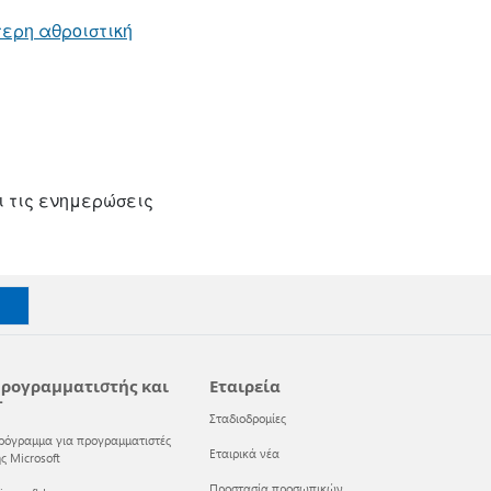
τερη αθροιστική
ι τις ενημερώσεις
ρογραμματιστής και
Εταιρεία
T
Σταδιοδρομίες
ρόγραμμα για προγραμματιστές
Εταιρικά νέα
ς Microsoft
Προστασία προσωπικών