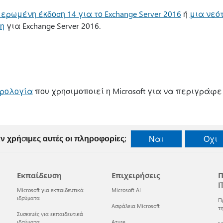
ερωμένη έκδοση 14 για το Exchange Server 2016
ή
μια νεό
η
για Exchange Server 2016.
ρολογία
που χρησιμοποιεί η Microsoft για να περιγράφε
ν χρήσιμες αυτές οι πληροφορίες;
Ναι
Όχι
Εκπαίδευση
Επιχειρήσεις
Π
I
Microsoft για εκπαιδευτικά
Microsoft AI
ιδρύματα
Π
Ασφάλεια Microsoft
τη
Συσκευές για εκπαιδευτικά
ιδρύματα
Azure