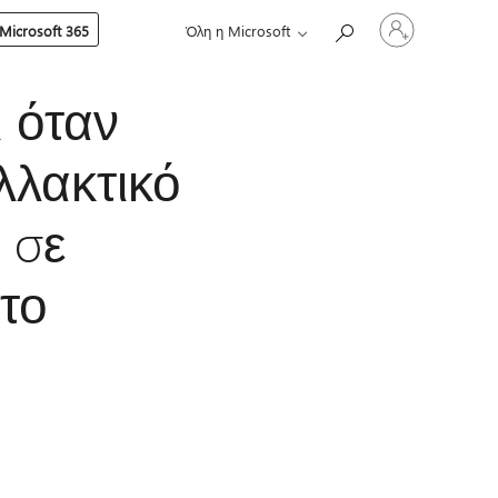
Είσοδος
Microsoft 365
Όλη η Microsoft
στον
λογαριασμό
σας
 όταν
λλακτικό
 σε
το