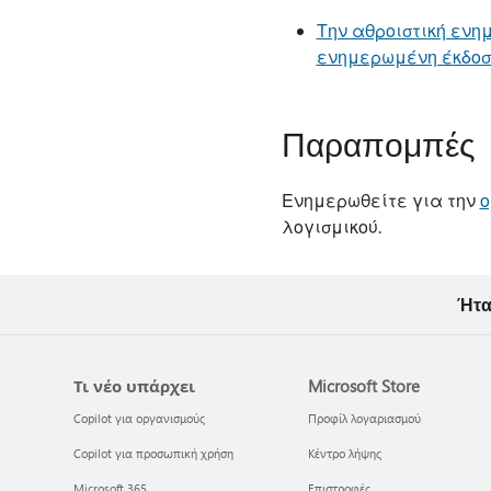
Την αθροιστική ενημ
ενημερωμένη έκδοσ
Παραπομπές
Ενημερωθείτε για την
ο
λογισμικού.
Ήτα
Τι νέο υπάρχει
Microsoft Store
Copilot για οργανισμούς
Προφίλ λογαριασμού
Copilot για προσωπική χρήση
Κέντρο λήψης
Microsoft 365
Επιστροφές