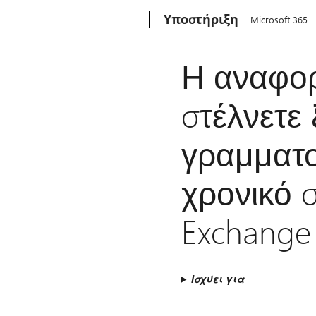
Microsoft
Υποστήριξη
Microsoft 365
Η αναφορ
στέλνετε
γραμματο
χρονικό 
Exchange 
Ισχύει για