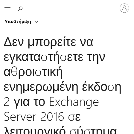
Είσοδος
Microsoft
στον
λογαρ
Υποστήριξη
σας
Δεν μπορείτε να
εγκαταστήσετε την
αθροιστική
ενημερωμένη έκδοση
2 για το Exchange
Server 2016 σε
λειτουργικό σύστημα