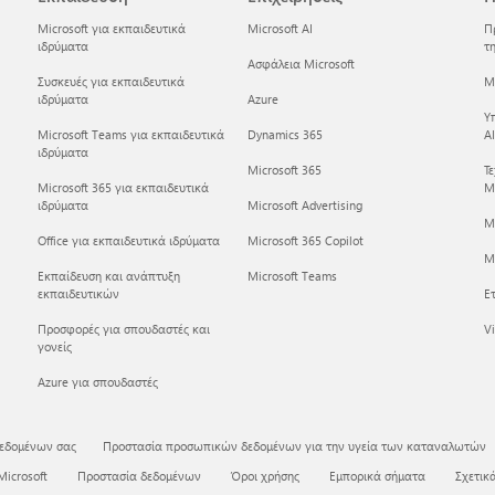
Microsoft για εκπαιδευτικά
Microsoft AI
Π
ιδρύματα
τη
Ασφάλεια Microsoft
Συσκευές για εκπαιδευτικά
Mi
ιδρύματα
Azure
Υ
Microsoft Teams για εκπαιδευτικά
Dynamics 365
AI
ιδρύματα
Microsoft 365
Τ
Microsoft 365 για εκπαιδευτικά
Mi
ιδρύματα
Microsoft Advertising
M
Office για εκπαιδευτικά ιδρύματα
Microsoft 365 Copilot
Mi
Εκπαίδευση και ανάπτυξη
Microsoft Teams
εκπαιδευτικών
Ετ
Προσφορές για σπουδαστές και
Vi
γονείς
Azure για σπουδαστές
δεδομένων σας
Προστασία προσωπικών δεδομένων για την υγεία των καταναλωτών
Microsoft
Προστασία δεδομένων
Όροι χρήσης
Εμπορικά σήματα
Σχετικά