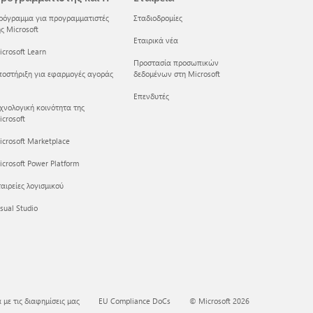
ρόγραμμα για προγραμματιστές
Σταδιοδρομίες
ς Microsoft
Εταιρικά νέα
crosoft Learn
Προστασία προσωπικών
ποστήριξη για εφαρμογές αγοράς
δεδομένων στη Microsoft
Επενδυτές
εχνολογική κοινότητα της
crosoft
icrosoft Marketplace
crosoft Power Platform
αιρείες λογισμικού
sual Studio
 με τις διαφημίσεις μας
EU Compliance DoCs
© Microsoft 2026