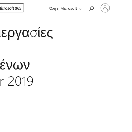
Είσοδος
crosoft 365
Όλη η Microsoft
στον
λογαριασμό
σας
εργασίες
μένων
r 2019