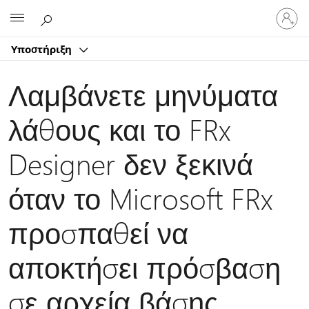
Είσοδος
Microsoft
στον
λογαρ
Υποστήριξη
σας
Λαμβάνετε μηνύματα
λάθους και το FRx
Designer δεν ξεκινά
όταν το Microsoft FRx
προσπαθεί να
αποκτήσει πρόσβαση
σε αρχεία βάσης