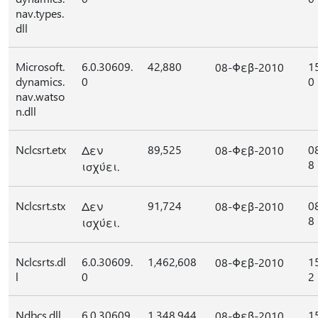
nav.types.
dll
Microsoft.
6.0.30609.
42,880
1
08-Φεβ-2010
dynamics.
0
0
nav.watso
n.dll
Nclcsrt.etx
89,525
0
Δεν
08-Φεβ-2010
8
ισχύει.
Nclcsrt.stx
91,724
0
Δεν
08-Φεβ-2010
8
ισχύει.
Nclcsrts.dl
6.0.30609.
1,462,608
1
08-Φεβ-2010
l
0
2
Ndbcs.dll
6.0.30609.
1,348,944
1
08-Φεβ-2010