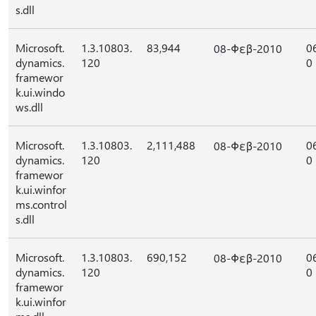
s.dll
Microsoft.
1.3.10803.
83,944
0
08-Φεβ-2010
dynamics.
120
0
framewor
k.ui.windo
ws.dll
Microsoft.
1.3.10803.
2,111,488
0
08-Φεβ-2010
dynamics.
120
0
framewor
k.ui.winfor
ms.control
s.dll
Microsoft.
1.3.10803.
690,152
0
08-Φεβ-2010
dynamics.
120
0
framewor
k.ui.winfor