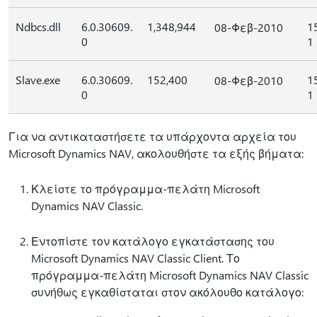
Ndbcs.dll
6.0.30609.
1,348,944
1
08-Φεβ-2010
0
1
Slave.exe
6.0.30609.
152,400
1
08-Φεβ-2010
0
1
Για να αντικαταστήσετε τα υπάρχοντα αρχεία του
Microsoft Dynamics NAV, ακολουθήστε τα εξής βήματα:
Κλείστε το πρόγραμμα-πελάτη Microsoft
Dynamics NAV Classic.
Εντοπίστε τον κατάλογο εγκατάστασης του
Microsoft Dynamics NAV Classic Client. Το
πρόγραμμα-πελάτη Microsoft Dynamics NAV Classic
συνήθως εγκαθίσταται στον ακόλουθο κατάλογο: