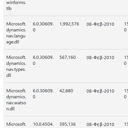
winforms.
tlb
Microsoft.
6.0.30609.
1,992,576
1
08-Φεβ-2010
dynamics.
0
0
nav.langu
age.dll
Microsoft.
6.0.30609.
567,160
1
08-Φεβ-2010
dynamics.
0
0
nav.types.
dll
Microsoft.
6.0.30609.
42,880
1
08-Φεβ-2010
dynamics.
0
0
nav.watso
n.dll
Microsoft.
10.0.4504.
395,136
1
08-Φεβ-2010