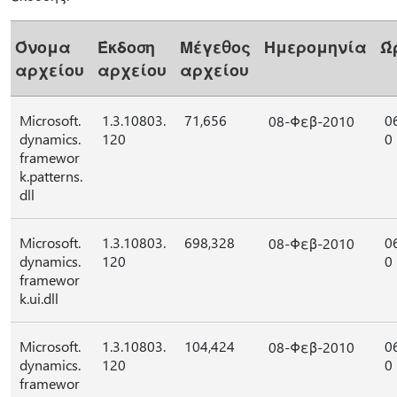
Όνομα
Έκδοση
Μέγεθος
Ημερομηνία
Ώ
αρχείου
αρχείου
αρχείου
Microsoft.
1.3.10803.
71,656
0
08-Φεβ-2010
dynamics.
120
0
framewor
k.patterns.
dll
Microsoft.
1.3.10803.
698,328
0
08-Φεβ-2010
dynamics.
120
0
framewor
k.ui.dll
Microsoft.
1.3.10803.
104,424
0
08-Φεβ-2010
dynamics.
120
0
framewor