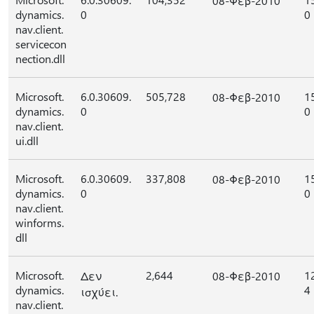
08-Φεβ-2010
dynamics.
0
0
nav.client.
servicecon
nection.dll
Microsoft.
6.0.30609.
505,728
1
08-Φεβ-2010
dynamics.
0
0
nav.client.
ui.dll
Microsoft.
6.0.30609.
337,808
1
08-Φεβ-2010
dynamics.
0
0
nav.client.
winforms.
dll
Microsoft.
2,644
1
Δεν
08-Φεβ-2010
dynamics.
4
ισχύει.
nav.client.