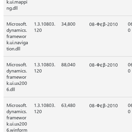
k.ui.mappi
ng.dll
Microsoft.
1.3.10803.
34,800
0
08-Φεβ-2010
dynamics.
120
0
framewor
k.ui.naviga
tion.dll
Microsoft.
1.3.10803.
88,040
0
08-Φεβ-2010
dynamics.
120
0
framewor
k.ui.ux200
6.dll
Microsoft.
1.3.10803.
63,480
0
08-Φεβ-2010
dynamics.
120
0
framewor
k.ui.ux200
6.winform