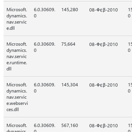
Microsoft.
6.0.30609.
145,280
1
08-Φεβ-2010
dynamics.
0
0
nav.servic
e.dll
Microsoft.
6.0.30609.
75,664
1
08-Φεβ-2010
dynamics.
0
0
nav.servic
e.runtime.
dll
Microsoft.
6.0.30609.
145,304
1
08-Φεβ-2010
dynamics.
0
0
nav.servic
e.webservi
ces.dll
Microsoft.
6.0.30609.
567,160
1
08-Φεβ-2010
dynamics.
0
0