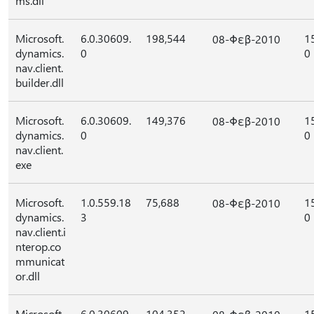
ms.dll
Microsoft.
6.0.30609.
198,544
1
08-Φεβ-2010
dynamics.
0
0
nav.client.
builder.dll
Microsoft.
6.0.30609.
149,376
1
08-Φεβ-2010
dynamics.
0
0
nav.client.
exe
Microsoft.
1.0.559.18
75,688
1
08-Φεβ-2010
dynamics.
3
0
nav.client.i
nterop.co
mmunicat
or.dll
Microsoft.
6.0.30609.
104,352
1