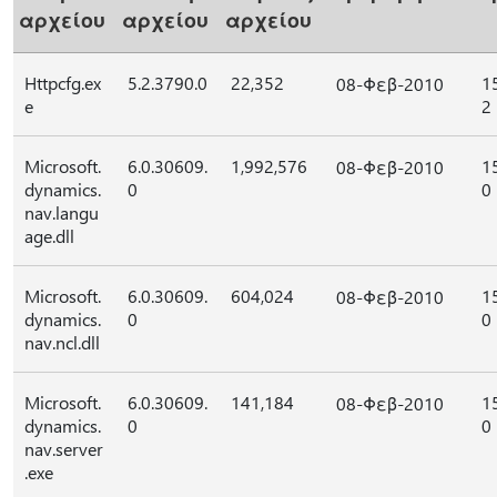
αρχείου
αρχείου
αρχείου
Httpcfg.ex
5.2.3790.0
22,352
1
08-Φεβ-2010
e
2
Microsoft.
6.0.30609.
1,992,576
1
08-Φεβ-2010
dynamics.
0
0
nav.langu
age.dll
Microsoft.
6.0.30609.
604,024
1
08-Φεβ-2010
dynamics.
0
0
nav.ncl.dll
Microsoft.
6.0.30609.
141,184
1
08-Φεβ-2010
dynamics.
0
0
nav.server
.exe