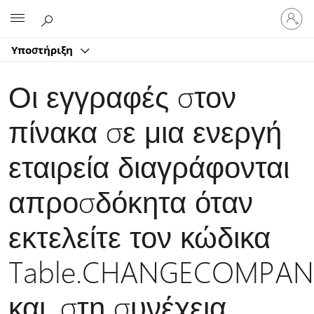
Είσοδος
Microsoft
στον
λογαρ
Υποστήριξη
σας
Οι εγγραφές στον
πίνακα σε μια ενεργή
εταιρεία διαγράφονται
απροσδόκητα όταν
εκτελείτε τον κώδικα
Table.CHANGECOMPAN
και, στη συνέχεια,