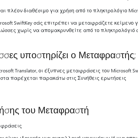
είναι πλέον διαθέσιμο για χρήση από το πληκτρολόγιο Micro
osoft SwiftKey σάς επιτρέπει να μεταφράζετε κείμενο 
λώσσες χωρίς να απομακρυνθείτε από το πληκτρολόγιό 
σσες υποστηρίζει ο Μεταφραστής;
osoft Translator, οι έξυπνες μεταφράσεις του Microsoft S
ίστα παρέχεται παρακάτω στις Συνήθεις ερωτήσεις
ρήσης του Μεταφραστή
αφράσεις
slator είναι ιδανικός για ανταλλαγή μηνυμάτων (ή για οπο