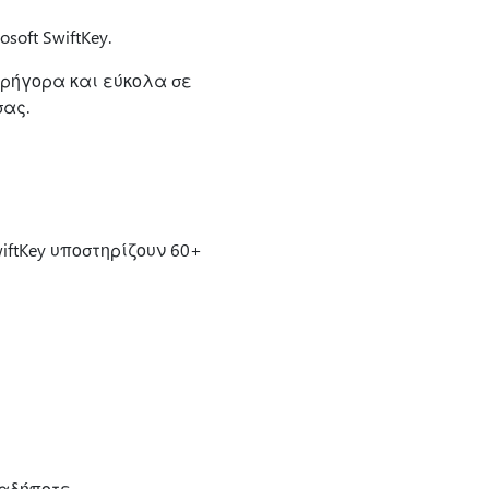
soft SwiftKey.
γρήγορα και εύκολα σε
σας.
wiftKey υποστηρίζουν 60+
ιαδήποτε