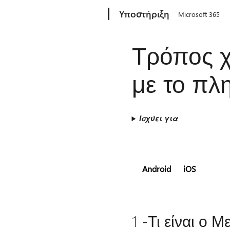
Microsoft
Υποστήριξη
Microsoft 365
Τρόπος χρ
με το πλη
Ισχύει για
Android
iOS
1 -Τι είναι ο Μ