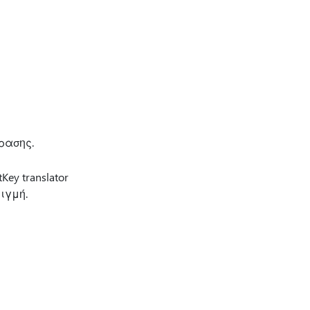
φρασης.
ey translator
ιγμή.