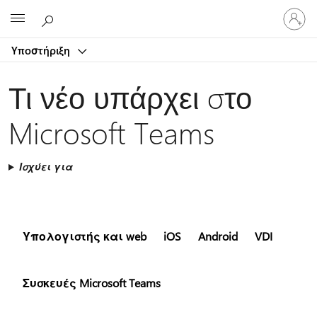
Είσοδος
Microsoft
στον
λογαρ
Υποστήριξη
σας
Τι νέο υπάρχει στο
Microsoft Teams
Ισχύει για
Υπολογιστής και web
iOS
Android
VDI
Συσκευές Microsoft Teams