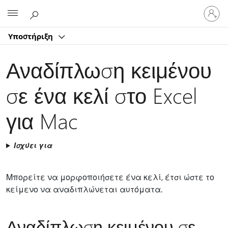
Είσοδος
Microsoft
στον
λογαρ
Υποστήριξη
σας
Αναδίπλωση κειμένου
σε ένα κελί στο Excel
για Mac
Ισχύει για
Μπορείτε να μορφοποιήσετε ένα κελί, έτσι ώστε το
κείμενο να αναδιπλώνεται αυτόματα.
Αναδίπλωση κειμένου σε