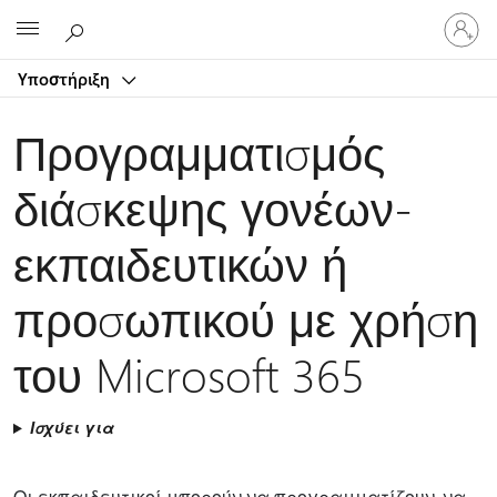
Είσοδος
Microsoft
στον
λογαρ
Υποστήριξη
σας
Προγραμματισμός
διάσκεψης γονέων-
εκπαιδευτικών ή
προσωπικού με χρήση
του Microsoft 365
Ισχύει για
Οι εκπαιδευτικοί μπορούν να προγραμματίζουν, να