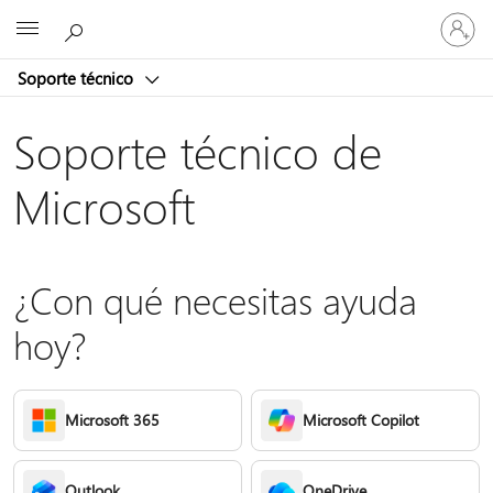
Iniciar
Microsoft
sesión
en
Soporte técnico
tu
cuenta
Soporte técnico de
Microsoft
¿Con qué necesitas ayuda
hoy?
Microsoft 365
Microsoft Copilot
Outlook
OneDrive