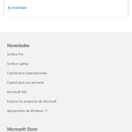
Accesibilidad
Novedades
Surface Pro
Surface Laptop
Copilot para organizaciones
Comunicar una estafa de soporte técnico
Copilot para uso personal
Peguntas frecuentes sobre privacidad
Microsoft 365
Profesionales de TI y administradores
Explora los productos de Microsoft
Aplicaciones de Windows 11
Microsoft Store