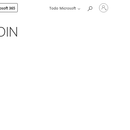
Iniciar
soft 365
Todo Microsoft
sesión
en
tu
cuenta
OIN