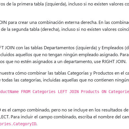
ros de la primera tabla (izquierda), incluso si no existen valores c
IN para crear una combinación externa derecha. En las combinac
 de la segunda tabla (derecha), incluso si no existen valores coinc
FT JOIN con las tablas Departamentos (izquierda) y Empleados (d
ncluidos aquellos que no tengan ningún empleado asignado. Para 
los que no estén asignados a un departamento, use RIGHT JOIN.
 muestra cómo combinar las tablas Categorías y Productos en el 
e todas las categorías, incluidas aquellas que no contienen ningú
oductName FROM Categories LEFT JOIN Products ON Categori
 es el campo combinado, pero no se incluye en los resultados de
ELECT. Para incluir el campo combinado, escriba el nombre del ca
.
ories.CategoryID