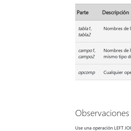
Parte
Descripción
tabla1
,
Nombres de la
tabla2
campo1
,
Nombres de l
campo2
mismo tipo de
opcomp
Cualquier ope
Observaciones
Use una operación LEFT JOI