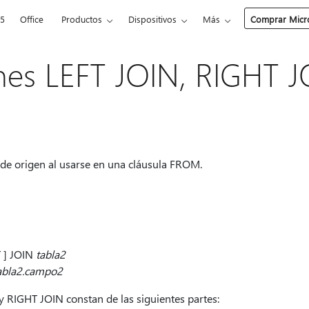
65
Office
Productos
Dispositivos
Más
Comprar Micro
es LEFT JOIN, RIGHT J
 de origen al usarse en una cláusula FROM.
T ] JOIN
tabla2
abla2.campo2
 RIGHT JOIN constan de las siguientes partes: