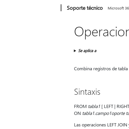
Microsoft
Soporte técnico
Microsoft 3
Operacion
Se aplica a
Combina registros de tabla
Sintaxis
FROM
tabla1
[ LEFT | RIGH
ON
tabla1.campo1oporte t
Las operaciones LEFT JOIN y