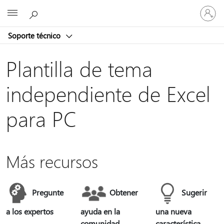
Iniciar
Microsoft
sesión
en
Soporte técnico
tu
cuenta
Plantilla de tema
independiente de Excel
para PC
Más recursos
Pregunte
Obtener
Sugerir
a los expertos
ayuda en la
una nueva
comunidad
característica