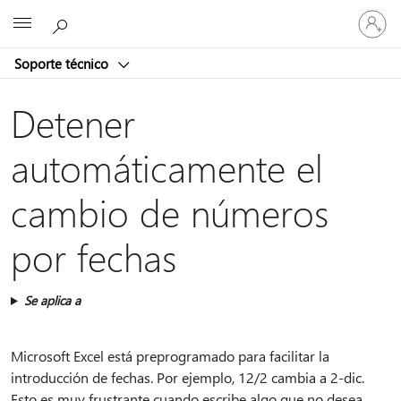
Iniciar
Microsoft
sesión
en
Soporte técnico
tu
cuenta
Detener
automáticamente el
cambio de números
por fechas
Se aplica a
Microsoft Excel está preprogramado para facilitar la
introducción de fechas. Por ejemplo, 12/2 cambia a 2-dic.
Esto es muy frustrante cuando escribe algo que no desea