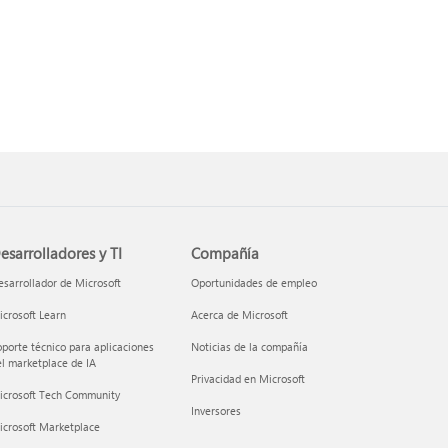
esarrolladores y TI
Compañía
sarrollador de Microsoft
Oportunidades de empleo
crosoft Learn
Acerca de Microsoft
porte técnico para aplicaciones
Noticias de la compañía
l marketplace de IA
Privacidad en Microsoft
icrosoft Tech Community
Inversores
icrosoft Marketplace