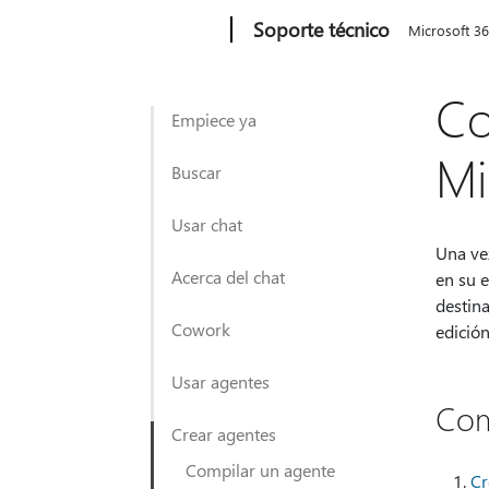
Microsoft
Soporte técnico
Microsoft 3
Co
Empiece ya
Mi
Buscar
Usar chat
Una vez
Acerca del chat
en su e
destina
Cowork
edició
Usar agentes
Com
Crear agentes
Compilar un agente
Cr