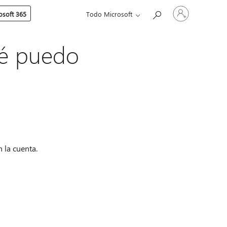
Iniciar
soft 365
Todo Microsoft
sesión
en
tu
cuenta
ué puedo
n la cuenta.