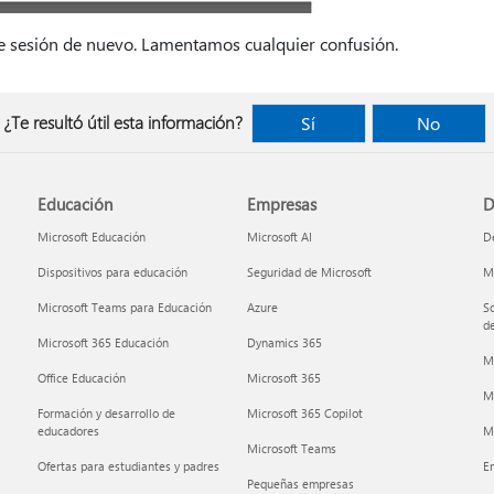
cie sesión de nuevo. Lamentamos cualquier confusión.
¿Te resultó útil esta información?
Sí
No
Educación
Empresas
D
Microsoft Educación
Microsoft AI
De
Dispositivos para educación
Seguridad de Microsoft
Mi
Microsoft Teams para Educación
Azure
So
de
Microsoft 365 Educación
Dynamics 365
M
Office Educación
Microsoft 365
M
Formación y desarrollo de
Microsoft 365 Copilot
educadores
Mi
Microsoft Teams
Ofertas para estudiantes y padres
E
Pequeñas empresas