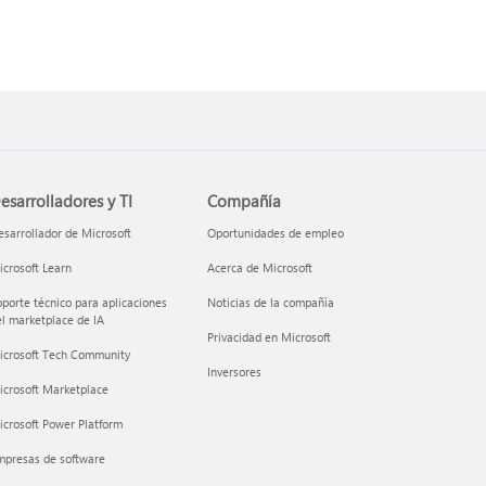
esarrolladores y TI
Compañía
sarrollador de Microsoft
Oportunidades de empleo
crosoft Learn
Acerca de Microsoft
porte técnico para aplicaciones
Noticias de la compañía
l marketplace de IA
Privacidad en Microsoft
icrosoft Tech Community
Inversores
icrosoft Marketplace
crosoft Power Platform
mpresas de software