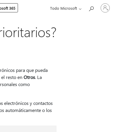
Iniciar
soft 365
Todo Microsoft
sesión
en
tu
cuenta
oritarios?
trónicos para que pueda
 el resto en
Otros
. La
personales como
s electrónicos y contactos
ados automáticamente o los