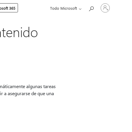
Iniciar
soft 365
Todo Microsoft
sesión
en
tu
cuenta
ntenido
omáticamente algunas tareas
uir a asegurarse de que una