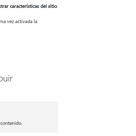
rar características del sitio
.
Una vez activada la
buir
 contenido.