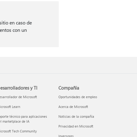
sitio en caso de
mentos con un
esarrolladores y TI
Compañía
sarrollador de Microsoft
Oportunidades de empleo
crosoft Learn
Acerca de Microsoft
porte técnico para aplicaciones
Noticias de la compañía
l marketplace de IA
Privacidad en Microsoft
icrosoft Tech Community
Inversores