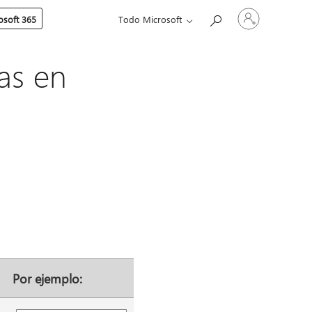
Iniciar
soft 365
Todo Microsoft
sesión
en
tu
cuenta
as en
Por ejemplo: