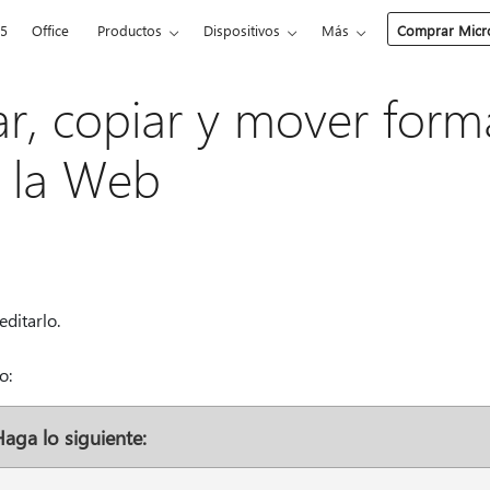
65
Office
Productos
Dispositivos
Más
Comprar Micro
ar, copiar y mover form
a la Web
ditarlo.
o:
aga lo siguiente: