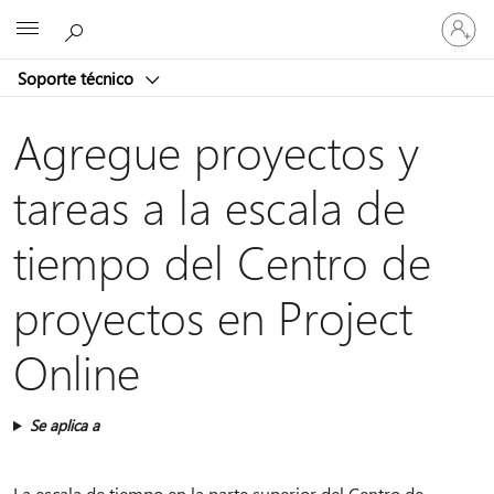
Iniciar
Microsoft
sesión
en
Soporte técnico
tu
cuenta
Agregue proyectos y
tareas a la escala de
tiempo del Centro de
proyectos en Project
Online
Se aplica a
La escala de tiempo en la parte superior del Centro de