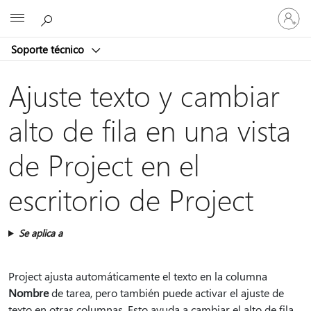
Iniciar
Microsoft
sesión
en
Soporte técnico
tu
cuenta
Ajuste texto y cambiar
alto de fila en una vista
de Project en el
escritorio de Project
Se aplica a
Project ajusta automáticamente el texto en la columna
Nombre
de tarea, pero también puede activar el ajuste de
texto en otras columnas. Esto ayuda a cambiar el alto de fila