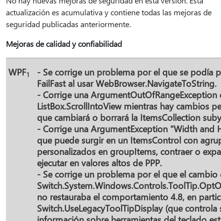
No hay nuevas mejoras de seguridad en esta versión. Esta
actualización es acumulativa y contiene todas las mejoras de
seguridad publicadas anteriormente.
Mejoras de calidad y confiabilidad
WPF
- Se corrige un problema por el que se podía 
1
FailFast al usar WebBrowser.NavigateToString.
- Corrige una ArgumentOutOfRangeException qu
ListBox.ScrollIntoView mientras hay cambios pen
que cambiará o borrará la ItemsCollection suby
- Corrige una ArgumentException "Width and 
que puede surgir en un ItemsControl con agru
personalizados en groupItems, contraer o expa
ejecutar en valores altos de PPP.
- Se corrige un problema por el que el cambio
Switch.System.Windows.Controls.ToolTip.Op
no restauraba el comportamiento 4.8, en partic
Switch.UseLegacyToolTipDisplay (que controla 
información sobre herramientas del teclado está