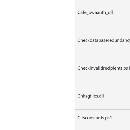
Cafe_owaauth_dll
Checkdatabaseredundanc
Checkinvalidrecipients.ps
Chksgfiles.dll
Citsconstants.ps1