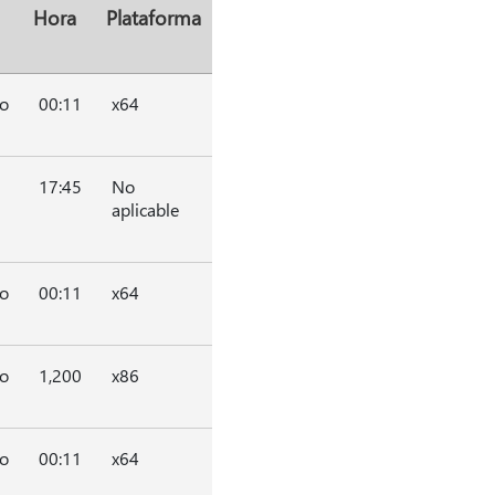
Hora
Plataforma
o
00:11
x64
17:45
No
aplicable
o
00:11
x64
o
1,200
x86
o
00:11
x64