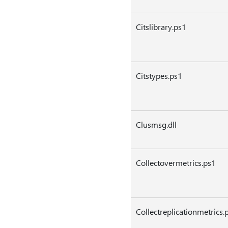
Citslibrary.ps1
Citstypes.ps1
Clusmsg.dll
Collectovermetrics.ps1
Collectreplicationmetrics.