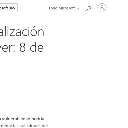
Iniciar
soft 365
Todo Microsoft
sesión
en
tu
cuenta
alización
er: 8 de
a vulnerabilidad podría
ente las solicitudes del