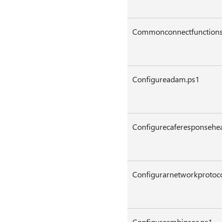
Commonconnectfunctions
Configureadam.ps1
Configurecaferesponsehe
Configurarnetworkprotoc
Configuresmbipsec.ps1