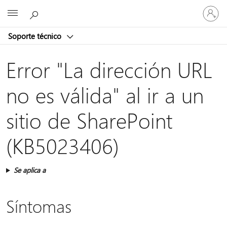
Iniciar
Microsoft
sesión
en
Soporte técnico
tu
cuenta
Error "La dirección URL
no es válida" al ir a un
sitio de SharePoint
(KB5023406)
Se aplica a
Síntomas