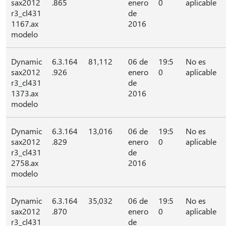
sax2012
.865
enero
0
aplicable
r3_cl431
de
1167.ax
2016
modelo
Dynamic
6.3.164
81,112
06 de
19:5
No es
sax2012
.926
enero
0
aplicable
r3_cl431
de
1373.ax
2016
modelo
Dynamic
6.3.164
13,016
06 de
19:5
No es
sax2012
.829
enero
0
aplicable
r3_cl431
de
2758.ax
2016
modelo
Dynamic
6.3.164
35,032
06 de
19:5
No es
sax2012
.870
enero
0
aplicable
r3_cl431
de