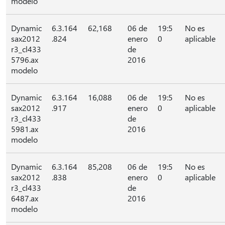
modelo
Dynamic
6.3.164
62,168
06 de
19:5
No es
sax2012
.824
enero
0
aplicable
r3_cl433
de
5796.ax
2016
modelo
Dynamic
6.3.164
16,088
06 de
19:5
No es
sax2012
.917
enero
0
aplicable
r3_cl433
de
5981.ax
2016
modelo
Dynamic
6.3.164
85,208
06 de
19:5
No es
sax2012
.838
enero
0
aplicable
r3_cl433
de
6487.ax
2016
modelo