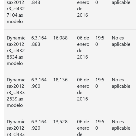
sax2012
.843
enero
0
aplicable
r3_cl432
de
7104.ax
2016
modelo
Dynamic
6.3.164
16,088
06 de
19:5
No es
sax2012
.883
enero
0
aplicable
r3_cl432
de
8634.ax
2016
modelo
Dynamic
6.3.164
18,136
06 de
19:5
No es
sax2012
.960
enero
0
aplicable
r3_cl433
de
2639.ax
2016
modelo
Dynamic
6.3.164
13,528
06 de
19:5
No es
sax2012
.920
enero
0
aplicable
r3_cl433
de