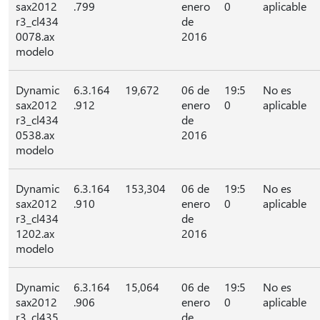
sax2012
.799
enero
0
aplicable
r3_cl434
de
0078.ax
2016
modelo
Dynamic
6.3.164
19,672
06 de
19:5
No es
sax2012
.912
enero
0
aplicable
r3_cl434
de
0538.ax
2016
modelo
Dynamic
6.3.164
153,304
06 de
19:5
No es
sax2012
.910
enero
0
aplicable
r3_cl434
de
1202.ax
2016
modelo
Dynamic
6.3.164
15,064
06 de
19:5
No es
sax2012
.906
enero
0
aplicable
r3_cl435
de