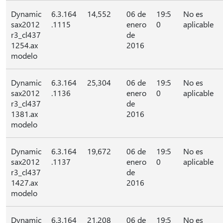
Dynamic
6.3.164
14,552
06 de
19:5
No es
sax2012
.1115
enero
0
aplicable
r3_cl437
de
1254.ax
2016
modelo
Dynamic
6.3.164
25,304
06 de
19:5
No es
sax2012
.1136
enero
0
aplicable
r3_cl437
de
1381.ax
2016
modelo
Dynamic
6.3.164
19,672
06 de
19:5
No es
sax2012
.1137
enero
0
aplicable
r3_cl437
de
1427.ax
2016
modelo
Dynamic
6.3.164
21,208
06 de
19:5
No es