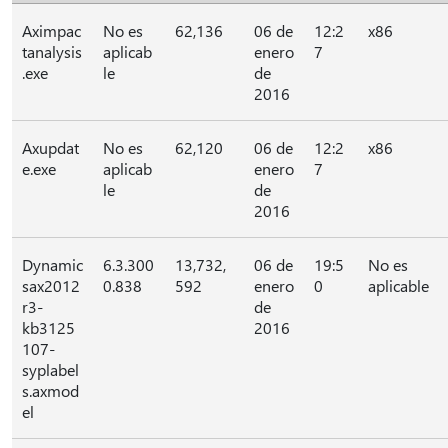
Aximpac
No es
62,136
06 de
12:2
x86
tanalysis
aplicab
enero
7
.exe
le
de
2016
Axupdat
No es
62,120
06 de
12:2
x86
e.exe
aplicab
enero
7
le
de
2016
Dynamic
6.3.300
13,732,
06 de
19:5
No es
sax2012
0.838
592
enero
0
aplicable
r3-
de
kb3125
2016
107-
syplabel
s.axmod
el