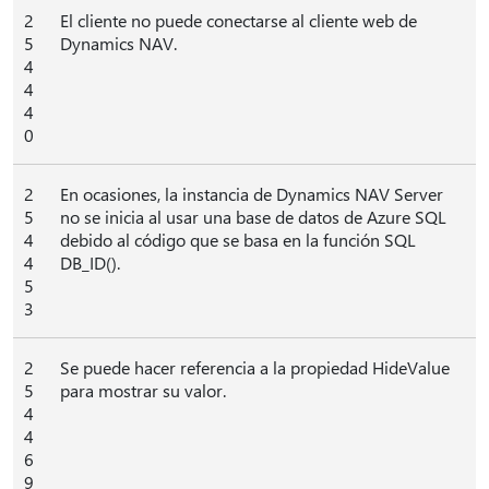
2
El cliente no puede conectarse al cliente web de
5
Dynamics NAV.
4
4
4
0
2
En ocasiones, la instancia de Dynamics NAV Server
5
no se inicia al usar una base de datos de Azure SQL
4
debido al código que se basa en la función SQL
4
DB_ID().
5
3
2
Se puede hacer referencia a la propiedad HideValue
5
para mostrar su valor.
4
4
6
9