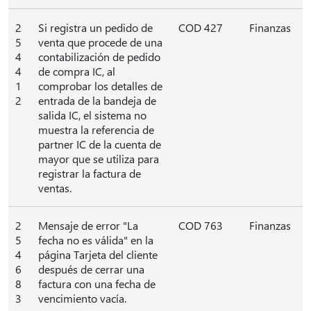
2
Si registra un pedido de
COD 427
Finanzas
5
venta que procede de una
4
contabilización de pedido
4
de compra IC, al
1
comprobar los detalles de
2
entrada de la bandeja de
salida IC, el sistema no
muestra la referencia de
partner IC de la cuenta de
mayor que se utiliza para
registrar la factura de
ventas.
2
Mensaje de error "La
COD 763
Finanzas
5
fecha no es válida" en la
4
página Tarjeta del cliente
6
después de cerrar una
8
factura con una fecha de
3
vencimiento vacía.