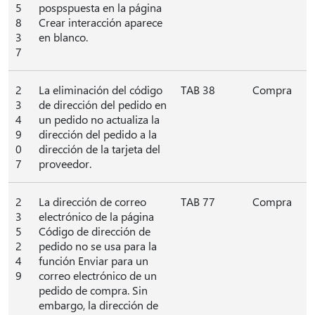
5
pospspuesta en la página
8
Crear interacción aparece
3
en blanco.
7
2
La eliminación del código
TAB 38
Compra
3
de dirección del pedido en
4
un pedido no actualiza la
9
dirección del pedido a la
0
dirección de la tarjeta del
7
proveedor.
2
La dirección de correo
TAB 77
Compra
3
electrónico de la página
5
Código de dirección de
2
pedido no se usa para la
4
función Enviar para un
9
correo electrónico de un
pedido de compra. Sin
embargo, la dirección de