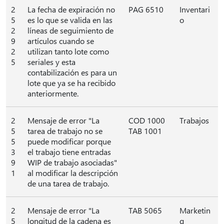
2
La fecha de expiración no
PAG 6510
Inventari
5
es lo que se valida en las
o
2
líneas de seguimiento de
9
artículos cuando se
2
utilizan tanto lote como
5
seriales y esta
contabilización es para un
lote que ya se ha recibido
anteriormente.
2
Mensaje de error "La
COD 1000
Trabajos
5
tarea de trabajo no se
TAB 1001
5
puede modificar porque
3
el trabajo tiene entradas
9
WIP de trabajo asociadas"
1
al modificar la descripción
de una tarea de trabajo.
2
Mensaje de error "La
TAB 5065
Marketin
5
longitud de la cadena es
g