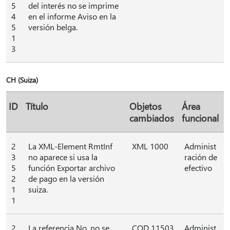
5
del interés no se imprime
4
en el informe Aviso en la
5
versión belga.
1
3
CH (Suiza)
ID
Título
Objetos
Área
cambiados
funcional
2
La XML-Element RmtInf
XML 1000
Administ
3
no aparece si usa la
ración de
5
función Exportar archivo
efectivo
2
de pago en la versión
1
suiza.
1
2
La referencia No. no se
COD 11503
Administ