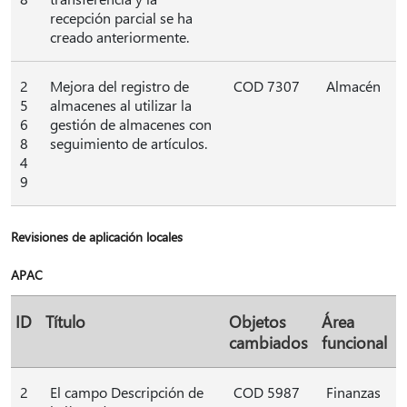
recepción parcial se ha
creado anteriormente.
2
Mejora del registro de
COD 7307
Almacén
5
almacenes al utilizar la
6
gestión de almacenes con
8
seguimiento de artículos.
4
9
Revisiones de aplicación locales
APAC
ID
Título
Objetos
Área
cambiados
funcional
2
El campo Descripción de
COD 5987
Finanzas