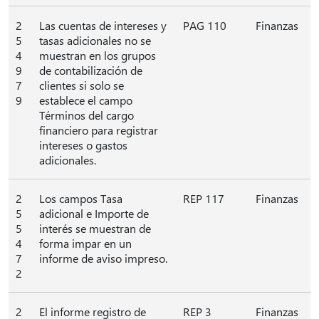
2
Las cuentas de intereses y
PAG 110
Finanzas
5
tasas adicionales no se
4
muestran en los grupos
9
de contabilización de
7
clientes si solo se
9
establece el campo
Términos del cargo
financiero para registrar
intereses o gastos
adicionales.
2
Los campos Tasa
REP 117
Finanzas
5
adicional e Importe de
5
interés se muestran de
4
forma impar en un
7
informe de aviso impreso.
2
2
El informe registro de
REP 3
Finanzas