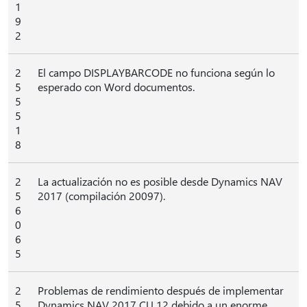
1
9
2
2
El campo DISPLAYBARCODE no funciona según lo
5
esperado con Word documentos.
5
5
1
8
2
La actualización no es posible desde Dynamics NAV
5
2017 (compilación 20097).
6
0
6
5
2
Problemas de rendimiento después de implementar
5
Dynamics NAV 2017 CU 12 debido a un enorme