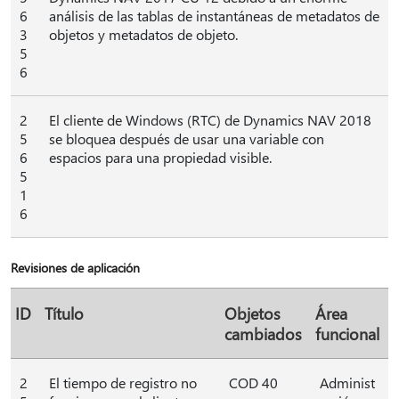
6
análisis de las tablas de instantáneas de metadatos de
3
objetos y metadatos de objeto.
5
6
2
El cliente de Windows (RTC) de Dynamics NAV 2018
5
se bloquea después de usar una variable con
6
espacios para una propiedad visible.
5
1
6
Revisiones de aplicación
ID
Título
Objetos
Área
cambiados
funcional
2
El tiempo de registro no
COD 40
Administ