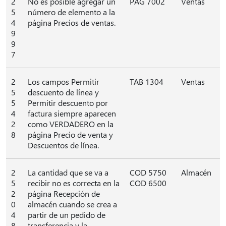
2
No es posible agregar un
PAG 7002
Ventas
5
número de elemento a la
4
página Precios de ventas.
9
9
7
2
Los campos Permitir
TAB 1304
Ventas
5
descuento de línea y
5
Permitir descuento por
4
factura siempre aparecen
2
como VERDADERO en la
8
página Precio de venta y
Descuentos de línea.
2
La cantidad que se va a
COD 5750
Almacén
5
recibir no es correcta en la
COD 6500
2
página Recepción de
0
almacén cuando se crea a
4
partir de un pedido de
8
transferencia y la