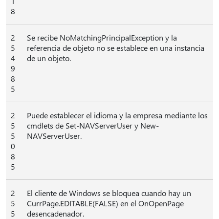
1
8
2
Se recibe NoMatchingPrincipalException y la
5
referencia de objeto no se establece en una instancia
4
de un objeto.
9
8
5
2
Puede establecer el idioma y la empresa mediante los
5
cmdlets de Set-NAVServerUser y New-
5
NAVServerUser.
0
8
5
2
El cliente de Windows se bloquea cuando hay un
5
CurrPage.EDITABLE(FALSE) en el OnOpenPage
5
desencadenador.