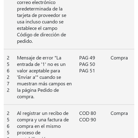
correo electrónico
predeterminada de la
tarjeta de proveedor se
usa incluso cuando se
establece el campo
Código de dirección de
pedido.
2
Mensaje de error "La
PAG 49
Compra
5
entrada de '1' no es un
PAG 50
6
valor aceptable para
PAG 51
2
'Enviar a'" cuando se
7
muestran más campos en
2
la página Pedido de
compra.
2
Al registrar un recibo de
COD 80
Compra
5
compra y una factura de
COD 90
6
compra en el mismo
5
proceso de