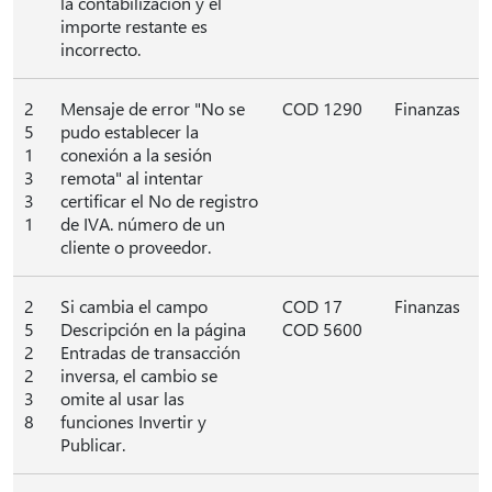
la contabilización y el
importe restante es
incorrecto.
2
Mensaje de error "No se
COD 1290
Finanzas
5
pudo establecer la
1
conexión a la sesión
3
remota" al intentar
3
certificar el No de registro
1
de IVA. número de un
cliente o proveedor.
2
Si cambia el campo
COD 17
Finanzas
5
Descripción en la página
COD 5600
2
Entradas de transacción
2
inversa, el cambio se
3
omite al usar las
8
funciones Invertir y
Publicar.