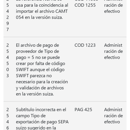
5
usa para la coincidencia al
COD 1255
ración de
4
importar el archivo CAMT
efectivo
2
054 en la versión suiza.
9
7
2
El archivo de pago de
COD 1223
Administ
5
proveedor de Tipo de
ración de
4
pago = 5 no se puede
efectivo
5
crear por falta de código
0
SWIFT aunque el código
3
SWIFT parezca no
necesario para la creación
y validación de archivos
en la versión suiza.
2
Subtítulo incorrecta en el
PAG 425
Administ
5
campo Tipo de
ración de
4
exportación de pago SEPA
efectivo
6
suizo sugerido en la