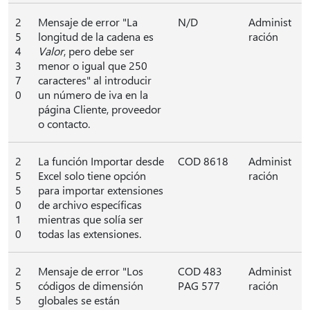
2
Mensaje de error "La
N/D
Administ
5
longitud de la cadena es
ración
4
Valor
, pero debe ser
3
menor o igual que 250
7
caracteres" al introducir
0
un número de iva en la
página Cliente, proveedor
o contacto.
2
La función Importar desde
COD 8618
Administ
5
Excel solo tiene opción
ración
5
para importar extensiones
0
de archivo específicas
1
mientras que solía ser
0
todas las extensiones.
2
Mensaje de error "Los
COD 483
Administ
5
códigos de dimensión
PAG 577
ración
5
globales se están