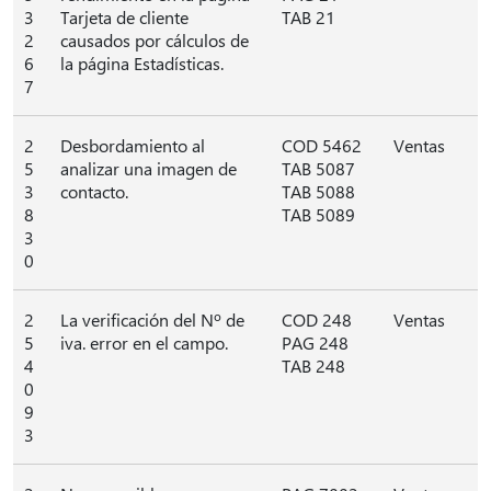
3
Tarjeta de cliente
TAB 21
2
causados por cálculos de
6
la página Estadísticas.
7
2
Desbordamiento al
COD 5462
Ventas
5
analizar una imagen de
TAB 5087
3
contacto.
TAB 5088
8
TAB 5089
3
0
2
La verificación del Nº de
COD 248
Ventas
5
iva. error en el campo.
PAG 248
4
TAB 248
0
9
3