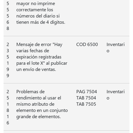
5
mayor no imprime
5
correctamente los
5
números del diario si
6
tienen más de 4 dígitos.
8
2
Mensaje de error "Hay
COD 6500
Inventari
3
varias fechas de
o
5
expiración registradas
1
para el lote X" al publicar
9
un envío de ventas.
9
2
Problemas de
PAG 7504
Inventari
5
rendimiento al usar el
TAB 7504
o
1
mismo atributo de
TAB 7505
8
elemento en un conjunto
1
grande de elementos.
6