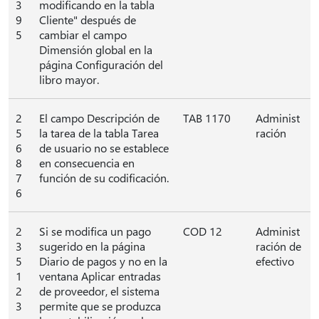
3
modificando en la tabla
9
Cliente" después de
5
cambiar el campo
Dimensión global en la
página Configuración del
libro mayor.
2
El campo Descripción de
TAB 1170
Administ
5
la tarea de la tabla Tarea
ración
6
de usuario no se establece
8
en consecuencia en
7
función de su codificación.
6
2
Si se modifica un pago
COD 12
Administ
3
sugerido en la página
ración de
5
Diario de pagos y no en la
efectivo
1
ventana Aplicar entradas
2
de proveedor, el sistema
3
permite que se produzca