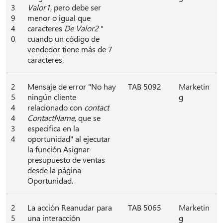
3
Valor1
, pero debe ser
9
menor o igual que
4
caracteres
De Valor2
"
0
cuando un código de
vendedor tiene más de 7
caracteres.
2
Mensaje de error "No hay
TAB 5092
Marketin
5
ningún cliente
g
4
relacionado con
contact
4
ContactName
, que se
3
especifica en la
4
oportunidad" al ejecutar
la función Asignar
presupuesto de ventas
desde la página
Oportunidad.
2
La acción Reanudar para
TAB 5065
Marketin
5
una interacción
g