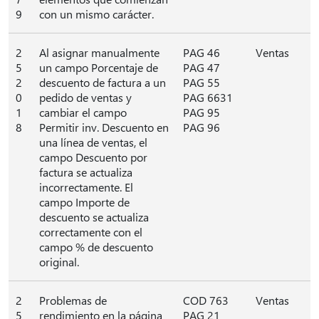
9
con un mismo carácter.
2
Al asignar manualmente
PAG 46
Ventas
5
un campo Porcentaje de
PAG 47
2
descuento de factura a un
PAG 55
0
pedido de ventas y
PAG 6631
1
cambiar el campo
PAG 95
8
Permitir inv. Descuento en
PAG 96
una línea de ventas, el
campo Descuento por
factura se actualiza
incorrectamente. El
campo Importe de
descuento se actualiza
correctamente con el
campo % de descuento
original.
2
Problemas de
COD 763
Ventas
5
rendimiento en la página
PAG 21