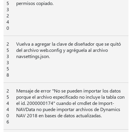
5
permisos copiado.
3
2
4
0
2
Vuelva a agregar la clave de diseñador que se quitó
5
del archivo web.config y agréguela al archivo
3
navsettings.json.
3
5
8
2
Mensaje de error "No se pueden importar los datos
5
porque el archivo especificado no incluye la tabla con
4
el id. 2000000174" cuando el cmdlet de Import-
4
NAVData no puede importar archivos de Dynamics
0
NAV 2018 en bases de datos actualizadas.
6