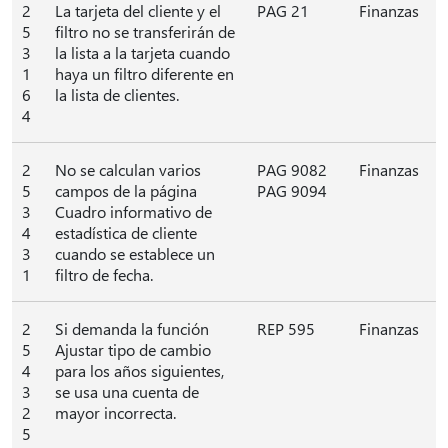
2
La tarjeta del cliente y el
PAG 21
Finanzas
5
filtro no se transferirán de
3
la lista a la tarjeta cuando
1
haya un filtro diferente en
6
la lista de clientes.
4
2
No se calculan varios
PAG 9082
Finanzas
5
campos de la página
PAG 9094
3
Cuadro informativo de
4
estadística de cliente
3
cuando se establece un
1
filtro de fecha.
2
Si demanda la función
REP 595
Finanzas
5
Ajustar tipo de cambio
4
para los años siguientes,
3
se usa una cuenta de
2
mayor incorrecta.
5