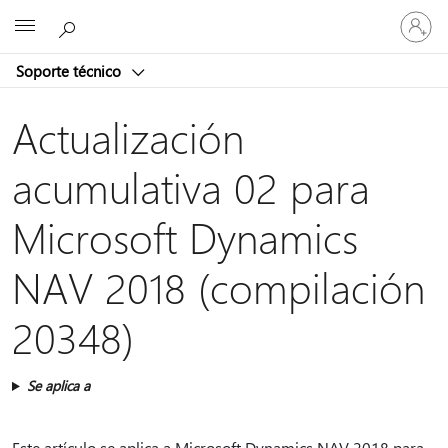
Iniciar
Microsoft
sesión
en
Soporte técnico
tu
cuenta
Actualización
acumulativa 02 para
Microsoft Dynamics
NAV 2018 (compilación
20348)
Se aplica a
Este artículo se aplica a Microsoft Dynamics NAV 2018 para