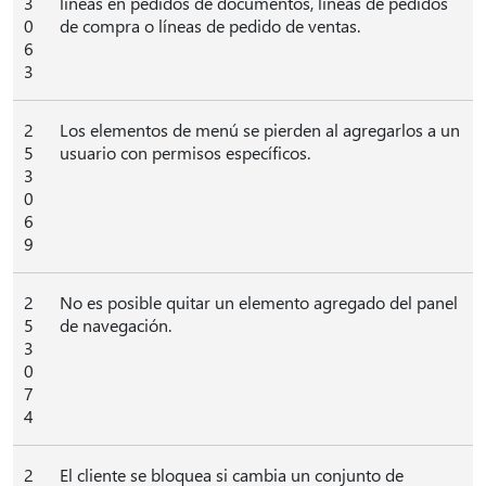
3
líneas en pedidos de documentos, líneas de pedidos
0
de compra o líneas de pedido de ventas.
6
3
2
Los elementos de menú se pierden al agregarlos a un
5
usuario con permisos específicos.
3
0
6
9
2
No es posible quitar un elemento agregado del panel
5
de navegación.
3
0
7
4
2
El cliente se bloquea si cambia un conjunto de