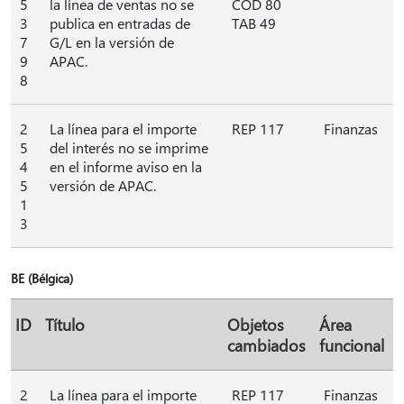
5
la línea de ventas no se
COD 80
3
publica en entradas de
TAB 49
7
G/L en la versión de
9
APAC.
8
2
La línea para el importe
REP 117
Finanzas
5
del interés no se imprime
4
en el informe aviso en la
5
versión de APAC.
1
3
BE (Bélgica)
ID
Título
Objetos
Área
cambiados
funcional
2
La línea para el importe
REP 117
Finanzas