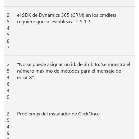
2
el SDK de Dynamics 365 (CRM) en los cmdlets
5
requiere que se establezca TLS 1.2.
4
5
8
7
2
"No se puede asignar un id. de ámbito. Se muestra el
5
número máximo de métodos para el mensaje de
4
error 8".
6
4
9
2
Problemas del instalador de ClickOnce.
5
4
9