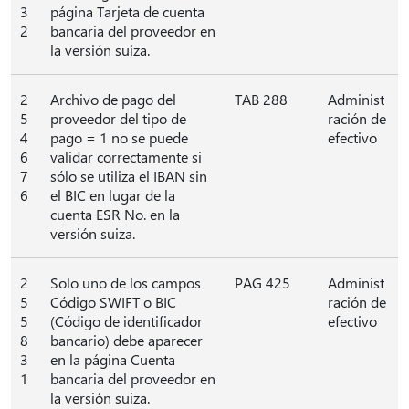
3
página Tarjeta de cuenta
2
bancaria del proveedor en
la versión suiza.
2
Archivo de pago del
TAB 288
Administ
5
proveedor del tipo de
ración de
4
pago = 1 no se puede
efectivo
6
validar correctamente si
7
sólo se utiliza el IBAN sin
6
el BIC en lugar de la
cuenta ESR No. en la
versión suiza.
2
Solo uno de los campos
PAG 425
Administ
5
Código SWIFT o BIC
ración de
5
(Código de identificador
efectivo
8
bancario) debe aparecer
3
en la página Cuenta
1
bancaria del proveedor en
la versión suiza.