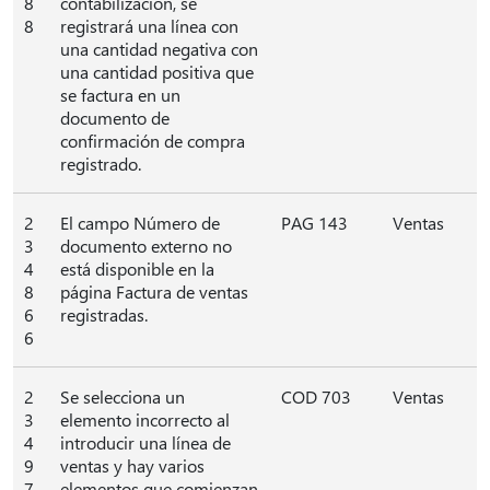
8
contabilización, se
8
registrará una línea con
una cantidad negativa con
una cantidad positiva que
se factura en un
documento de
confirmación de compra
registrado.
2
El campo Número de
PAG 143
Ventas
3
documento externo no
4
está disponible en la
8
página Factura de ventas
6
registradas.
6
2
Se selecciona un
COD 703
Ventas
3
elemento incorrecto al
4
introducir una línea de
9
ventas y hay varios
7
elementos que comienzan