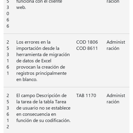
5
funciona con el cliente
ración
3
web.
0
6
6
2
Los errores en la
COD 1806
Administ
5
importación desde la
COD 8611
ración
3
herramienta de migración
1
de datos de Excel
6
provocan la creación de
1
registros principalmente
en blanco.
2
El campo Descripción de
TAB 1170
Administ
5
la tarea de la tabla Tarea
ración
3
de usuario no se establece
6
en consecuencia en
1
función de su codificación.
2