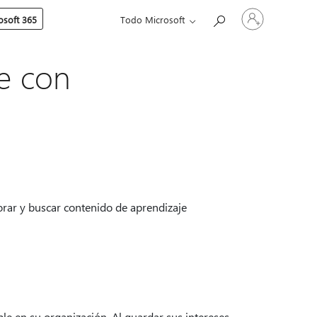
Iniciar
soft 365
Todo Microsoft
sesión
en
tu
cuenta
je con
orar y buscar contenido de aprendizaje
e en su organización. Al guardar sus intereses,