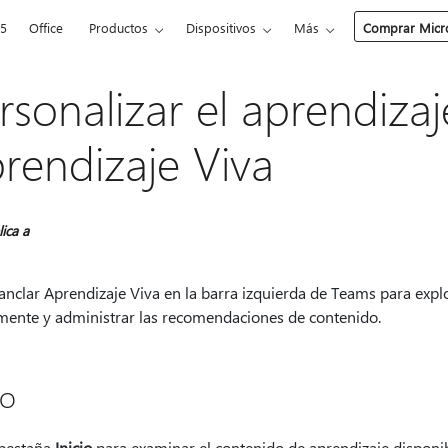
65
Office
Productos
Dispositivos
Más
Comprar Micro
rsonalizar el aprendiza
rendizaje Viva
lica a
anclar Aprendizaje Viva en la barra izquierda de Teams para expl
mente y administrar las recomendaciones de contenido.
io
 pestaña
Inicio
para examinar el contenido de aprendizaje disponibl