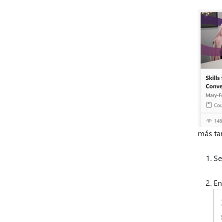
más ta
Se
En