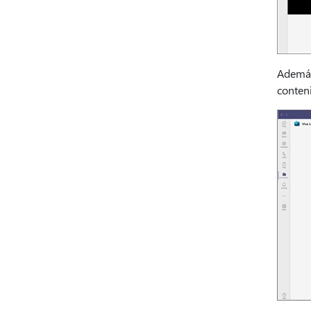
Además
conteni