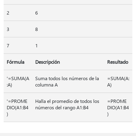
2
6
3
8
7
1
Fórmula
Descripción
Resultado
'=SUMA(A
Suma todos los números de la
=SUMA(A:
:A)
columna A
A)
'=PROME
Halla el promedio de todos los
=PROME
DIO(A1:B4
números del rango A1:B4
DIO(A1:B4
)
)