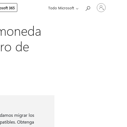
Iniciar
soft 365
Todo Microsoft
sesión
en
tu
cuenta
 moneda
ro de
endamos migrar los
mpatibles. Obtenga