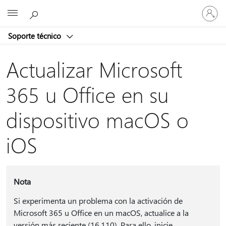
Iniciar
Microsoft
sesión
en
Soporte técnico
tu
cuenta
Actualizar Microsoft
365 u Office en su
dispositivo macOS o
iOS
Nota
Si experimenta un problema con la activación de
Microsoft 365 u Office en un macOS, actualice a la
versión más reciente (16.110). Para ello, inicie