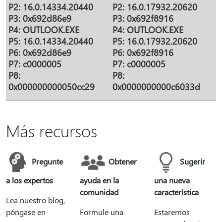
P2: 16.0.14334.20440
P2: 16.0.17932.20620
P3: 0x692d86e9
P3: 0x692f8916
P4: OUTLOOK.EXE
P4: OUTLOOK.EXE
P5: 16.0.14334.20440
P5: 16.0.17932.20620
P6: 0x692d86e9
P6: 0x692f8916
P7: c0000005
P7: c0000005
P8:
P8:
0x000000000050cc29
0x0000000000c6033d
Más recursos
Pregunte
Obtener
Sugerir
a los expertos
ayuda en la
una nueva
comunidad
característica
Lea nuestro blog,
póngase en
Formule una
Estaremos