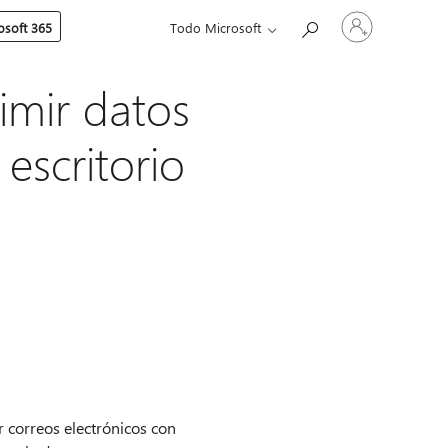
Iniciar
soft 365
Todo Microsoft
sesión
en
tu
cuenta
imir datos
escritorio
r correos electrónicos con