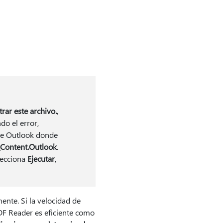
rar este archivo.
,
do el error,
 de Outlook donde
\Content.Outlook
.
lecciona
Ejecutar
,
nte. Si la velocidad de
DF Reader es eficiente como