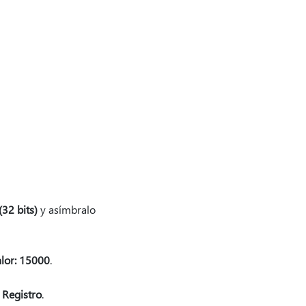
32 bits)
y asímbralo
alor: 15000
.
l Registro
.