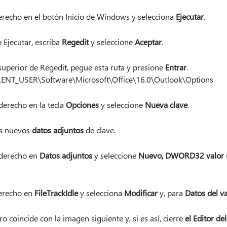
derecho en el botón Inicio de Windows y selecciona
Ejecutar
.
 Ejecutar, escriba
Regedit
y seleccione
Aceptar
.
 superior de Regedit, pegue esta ruta y presione
Entrar
.
T_USER\Software\Microsoft\Office\16.0\Outlook\Options
derecho en la tecla
Opciones
y seleccione
Nueva clave
.
os nuevos
datos adjuntos
de clave.
 derecho en
Datos adjuntos
y seleccione
Nuevo
, DWORD32 valor (
derecho en
FileTrackIdle
y selecciona
Modificar
y, para
Datos del v
o coincide con la imagen siguiente y, si es así, cierre
el Editor de