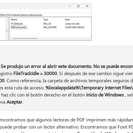
r
Se produjo un error al abrir este documento. No se puede encont
egistro
FileTrackIdle
a
30000
. Si después de ese cambio sigue vien
00
. Como referencia, la carpeta de archivos temporales seguros
es esta ruta de acceso,
%localappdata%\Temporary Internet Files
, haz clic con el botón derecho en el botón
Inicio de Windows
, se
iona
Aceptar
.
encontramos que algunos lectores de PDF imprimen más rápidame
puede probar con un lector alternativo. Encontramos que Foxit P