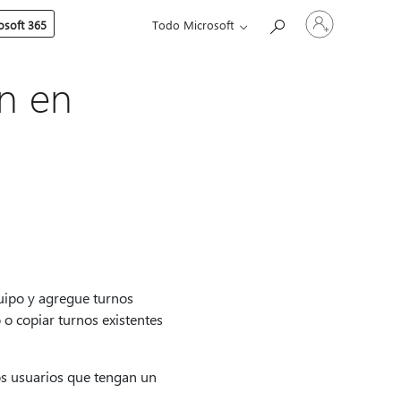
Iniciar
soft 365
Todo Microsoft
sesión
en
tu
cuenta
n en
uipo y agregue turnos
 o copiar turnos existentes
os usuarios que tengan un