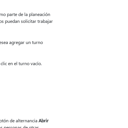
mo parte de la planeación
s puedan solicitar trabajar
esea agregar un turno
lic en el turno vacío.
botón de alternancia
Abrir
las personas de otras