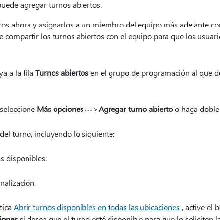
uede agregar turnos abiertos.
tos ahora y asignarlos a un miembro del equipo más adelante co
 compartir los turnos abiertos con el equipo para que los usuario
a a la fila
Turnos abiertos
en el grupo de programación al que d
 seleccione
Más opciones
>
Agregar turno abierto
o haga doble c
del turno, incluyendo lo siguiente:
 disponibles.
inalización.
stica
Abrir turnos disponibles en todas las ubicaciones
, active el 
ciones
si desea que el turno esté disponible para que lo soliciten 