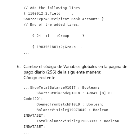
// Add the following lines.
{ 1100012;2;Field     ;
SourceExpr="Recipient Bank Account" }
// End of the added lines.
    { 24  ;1   ;Group      }
    { 1903561801;2;Group  ;
...
Cambie el código de Variables globales en la página de
pago diario (256) de la siguiente manera:
Código existente
...ShowTotalBalance@1017 : Boolean;
      ShortcutDimCode@1018 : ARRAY [8] OF 
Code[20];
      OpenedFromBatch@1019 : Boolean;
      BalanceVisible@19073040 : Boolean 
INDATASET;
      TotalBalanceVisible@19063333 : Boolean 
INDATASET;
...