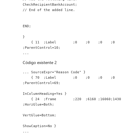
CheckRecipientBankAccount;
// End of the added line.
END;
}
    { 11  ;Label        ;0    ;0    ;0    ;0    
;ParentControl=10;
...
Código existente 2
... SourceExpr="Reason Code" }
    { 70  ;Label        ;0    ;0    ;0    ;0    
;ParentControl=69;
InColumnHeading=Yes }
    { 24  ;Frame        ;220  ;6160 ;16060;1430 
;HorzGlue=Both;
VertGlue=Bottom;
ShowCaption=No }
...