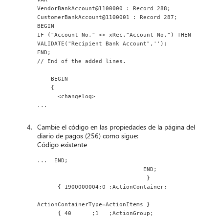
VendorBankAccount@1100000 : Record 288;
CustomerBankAccount@1100001 : Record 287;
BEGIN
IF ("Account No." <> xRec."Account No.") THEN
VALIDATE("Recipient Bank Account",'');
END;
// End of the added lines.
    BEGIN
    {
      <changelog>
...
Cambie el código en las propiedades de la página del
diario de pagos (256) como sigue:
Código existente
...  END;
                               END;
                                }
      { 1900000004;0 ;ActionContainer;
ActionContainerType=ActionItems }
      { 40      ;1   ;ActionGroup;