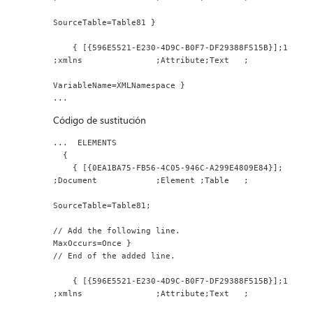
SourceTable=Table81 }
    { [{596E5521-E230-4D9C-B0F7-DF29388F515B}];1 
;xmlns               ;Attribute;Text   ;
VariableName=XMLNamespace }
...
Código de sustitución
...  ELEMENTS
  {
    { [{0EA1BA75-FB56-4C05-946C-A299E4809E84}];  
;Document            ;Element ;Table   ;
SourceTable=Table81;
// Add the following line.
MaxOccurs=Once }
// End of the added line.
    { [{596E5521-E230-4D9C-B0F7-DF29388F515B}];1 
;xmlns               ;Attribute;Text   ;