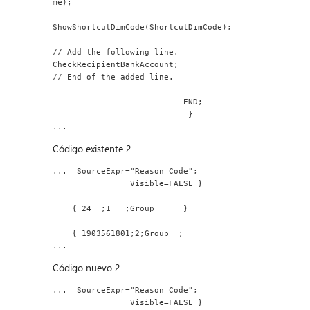
me);
ShowShortcutDimCode(ShortcutDimCode);
// Add the following line.
CheckRecipientBankAccount;
// End of the added line.
                           END;
                            }
...
Código existente 2
...  SourceExpr="Reason Code";
                Visible=FALSE }
    { 24  ;1   ;Group      }
    { 1903561801;2;Group  ;
...
Código nuevo 2
...  SourceExpr="Reason Code";
                Visible=FALSE }