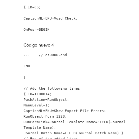
{ ID=65;
CaptionML=ENU=Void Check;
OnPush=BEGIN
...
Código nuevo 4
...    // es0006.end
END;
}
// Add the following lines.
{ ID=1100014;
PushAction=RunObject;
MenuLevel=1;
CaptionML=ENU=Show Export File Errors;
RunObject=Form 1228;
RunFormLink=Journal Template Name=FIELD(Journal 
Template Name),
Journal Batch Name=FIELD(Journal Batch Name) }
// End of the added lines.