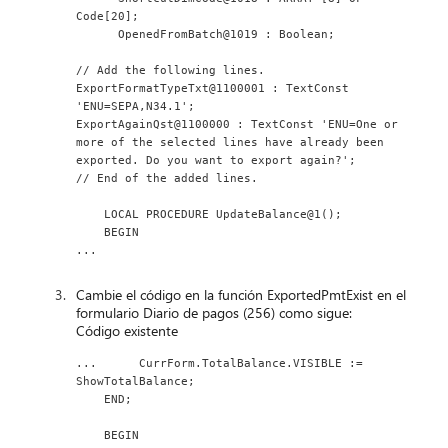
Code[20];
      OpenedFromBatch@1019 : Boolean;
// Add the following lines.
ExportFormatTypeTxt@1100001 : TextConst 
'ENU=SEPA,N34.1';
ExportAgainQst@1100000 : TextConst 'ENU=One or 
more of the selected lines have already been 
exported. Do you want to export again?';
// End of the added lines.
    LOCAL PROCEDURE UpdateBalance@1();
    BEGIN
...
Cambie el código en la función ExportedPmtExist en el
formulario Diario de pagos (256) como sigue:
Código existente
...      CurrForm.TotalBalance.VISIBLE := 
ShowTotalBalance;
    END;
    BEGIN