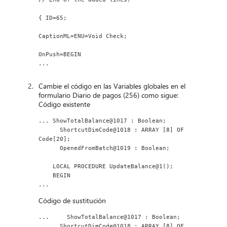
{ ID=65;
CaptionML=ENU=Void Check;
OnPush=BEGIN
...
Cambie el código en las Variables globales en el
formulario Diario de pagos (256) como sigue:
Código existente
... ShowTotalBalance@1017 : Boolean;
      ShortcutDimCode@1018 : ARRAY [8] OF 
Code[20];
      OpenedFromBatch@1019 : Boolean;
    LOCAL PROCEDURE UpdateBalance@1();
    BEGIN
...
Código de sustitución
...     ShowTotalBalance@1017 : Boolean;
      ShortcutDimCode@1018 : ARRAY [8] OF 