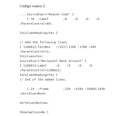
Código nuevo 2
... SourceExpr="Reason Code" }
    { 70  ;Label        ;0    ;0    ;0    ;0    
;ParentControl=69;
InColumnHeading=Yes }
// Add the following lines.
{ 1100012;TextBox   ;71517;1100 ;1700 ;440  
;ParentControl=1;
InColumn=Yes;
SourceExpr="Recipient Bank Account" }
{ 1100013;Label     ;0    ;0    ;0    ;0    
;ParentControl=1100012;
InColumnHeading=Yes }
// End of the added lines.
    { 24  ;Frame        ;220  ;6160 ;16060;1430 
;HorzGlue=Both;
VertGlue=Bottom;
ShowCaption=No }