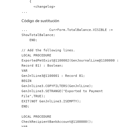
    {
      <changelog>
...
Código de sustitución
...           CurrForm.TotalBalance.VISIBLE := 
ShowTotalBalance;
    END;
// Add the following lines.
LOCAL PROCEDURE 
ExportedPmtExist@1100002(GenJournalLine@1100000 : 
Record 81) : Boolean;
VAR
GenJnlLine3@1100001 : Record 81;
BEGIN
GenJnlLine3.COPYFILTERS(GenJnlLine);
GenJnlLine3.SETRANGE("Exported to Payment 
File",TRUE);
EXIT(NOT GenJnlLine3.ISEMPTY);
END;
LOCAL PROCEDURE 
CheckRecipientBankAccount@1100000();
VAR