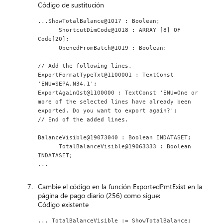
Código de sustitución
...ShowTotalBalance@1017 : Boolean;
      ShortcutDimCode@1018 : ARRAY [8] OF 
Code[20];
      OpenedFromBatch@1019 : Boolean;
// Add the following lines.
ExportFormatTypeTxt@1100001 : TextConst 
'ENU=SEPA,N34.1';
ExportAgainQst@1100000 : TextConst 'ENU=One or 
more of the selected lines have already been 
exported. Do you want to export again?';
// End of the added lines.
BalanceVisible@19073040 : Boolean INDATASET;
      TotalBalanceVisible@19063333 : Boolean 
INDATASET;
...
Cambie el código en la función ExportedPmtExist en la
página de pago diario (256) como sigue:
Código existente
... TotalBalanceVisible := ShowTotalBalance;