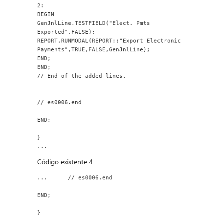
2:
BEGIN
GenJnlLine.TESTFIELD("Elect. Pmts 
Exported",FALSE);
REPORT.RUNMODAL(REPORT::"Export Electronic 
Payments",TRUE,FALSE,GenJnlLine);
END;
END;
// End of the added lines.
// es0006.end
END;
}
...
Código existente 4
...      // es0006.end
END;
}