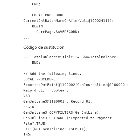
    END;
    LOCAL PROCEDURE 
CurrentJnlBatchNameOnAfterVali@19002411();
    BEGIN
      CurrPage.SAVERECORD;
...
Código de sustitución
... TotalBalanceVisible := ShowTotalBalance;
    END;
// Add the following lines.
LOCAL PROCEDURE 
ExportedPmtExist@1100002(GenJournalLine@1100000 : 
Record 81) : Boolean;
VAR
GenJnlLine3@1100001 : Record 81;
BEGIN
GenJnlLine3.COPYFILTERS(GenJnlLine);
GenJnlLine3.SETRANGE("Exported to Payment 
File",TRUE);
EXIT(NOT GenJnlLine3.ISEMPTY);
END;