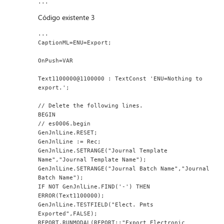
...
Código existente 3
...                                                                
CaptionML=ENU=Export;
OnPush=VAR
Text1100000@1100000 : TextConst 'ENU=Nothing to 
export.';
// Delete the following lines.
BEGIN
// es0006.begin
GenJnlLine.RESET;
GenJnlLine := Rec;
GenJnlLine.SETRANGE("Journal Template 
Name","Journal Template Name");
GenJnlLine.SETRANGE("Journal Batch Name","Journal 
Batch Name");
IF NOT GenJnlLine.FIND('-') THEN
ERROR(Text1100000);
GenJnlLine.TESTFIELD("Elect. Pmts 
Exported",FALSE);
REPORT.RUNMODAL(REPORT::"Export Electronic 