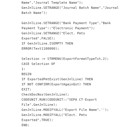
Name","Journal Template Name");
GenJnlLine.SETRANGE("Journal Batch Name","Journal 
Batch Name");
GenJnlLine.SETRANGE("Bank Payment Type","Bank 
Payment Type"::"Electronic Payment");
GenJnlLine.SETRANGE("Elect. Pmts 
Exported",FALSE);
IF GenJnlLine.ISEMPTY THEN
ERROR(Text1100000);
Selection := STRMENU(ExportFormatTypeTxt,2);
CASE Selection OF
1:
BEGIN
IF ExportedPmtExist(GenJnlLine) THEN
IF NOT CONFIRM(ExportAgainQst) THEN
EXIT;
CheckDocNos(GenJnlLine);
CODEUNIT.RUN(CODEUNIT::"SEPA CT-Export 
File",GenJnlLine);
GenJnlLine.MODIFYALL("Export File Name",'');
GenJnlLine.MODIFYALL("Elect. Pmts 
Exported",TRUE);
END;