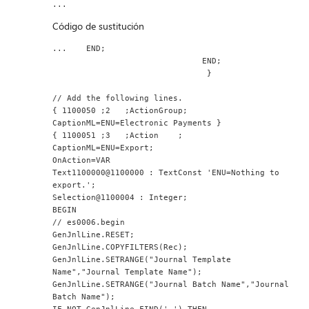
...
Código de sustitución
...    END;
                               END;
                                }
// Add the following lines.
{ 1100050 ;2   ;ActionGroup;
CaptionML=ENU=Electronic Payments }
{ 1100051 ;3   ;Action    ;
CaptionML=ENU=Export;
OnAction=VAR
Text1100000@1100000 : TextConst 'ENU=Nothing to 
export.';
Selection@1100004 : Integer;
BEGIN
// es0006.begin
GenJnlLine.RESET;
GenJnlLine.COPYFILTERS(Rec);
GenJnlLine.SETRANGE("Journal Template 
Name","Journal Template Name");
GenJnlLine.SETRANGE("Journal Batch Name","Journal 
Batch Name");
IF NOT GenJnlLine.FIND('-') THEN