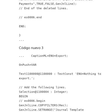
Payments",TRUE,FALSE,GenJnlLine);
// End of the deleted lines.
// es0006.end
END;
}
...
Código nuevo 3
...    CaptionML=ENU=Export;
OnPush=VAR
Text1100000@1100000 : TextConst 'ENU=Nothing to 
export.';
// Add the following lines.
Selection@1100004 : Integer;
BEGIN
// es0006.begin
GenJnlLine.COPYFILTERS(Rec);
GenJnlLine.SETRANGE("Journal Template 