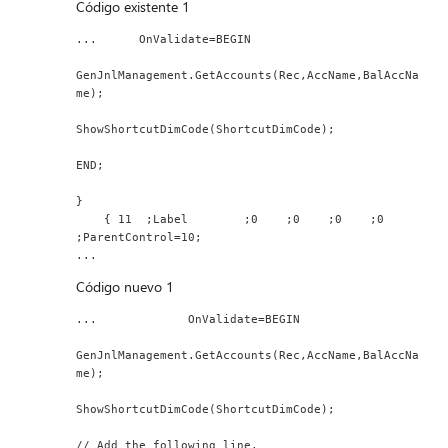
Código existente 1
...      OnValidate=BEGIN
GenJnlManagement.GetAccounts(Rec,AccName,BalAccNa
me);
ShowShortcutDimCode(ShortcutDimCode);
END;
}
    { 11  ;Label        ;0    ;0    ;0    ;0    
;ParentControl=10;
...
Código nuevo 1
...             OnValidate=BEGIN
GenJnlManagement.GetAccounts(Rec,AccName,BalAccNa
me);
ShowShortcutDimCode(ShortcutDimCode);
// Add the following line.