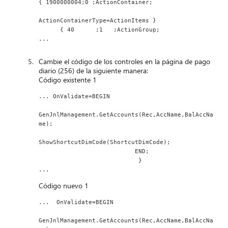
{ 1900000004;0 ;ActionContainer;
ActionContainerType=ActionItems }
      { 40      ;1   ;ActionGroup;
...
Cambie el código de los controles en la página de pago
diario (256) de la siguiente manera:
Código existente 1
... OnValidate=BEGIN
GenJnlManagement.GetAccounts(Rec,AccName,BalAccNa
me);
ShowShortcutDimCode(ShortcutDimCode);
                           END;
                            }
...
Código nuevo 1
...  OnValidate=BEGIN
GenJnlManagement.GetAccounts(Rec,AccName,BalAccNa