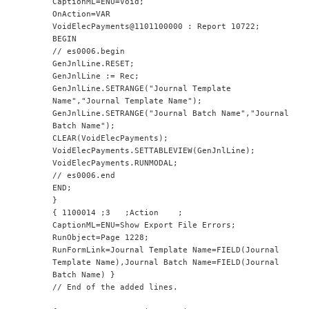
CaptionML=ENU=Void;
OnAction=VAR
VoidElecPayments@1101100000 : Report 10722;
BEGIN
// es0006.begin
GenJnlLine.RESET;
GenJnlLine := Rec;
GenJnlLine.SETRANGE("Journal Template 
Name","Journal Template Name");
GenJnlLine.SETRANGE("Journal Batch Name","Journal 
Batch Name");
CLEAR(VoidElecPayments);
VoidElecPayments.SETTABLEVIEW(GenJnlLine);
VoidElecPayments.RUNMODAL;
// es0006.end
END;
}
{ 1100014 ;3   ;Action    ;
CaptionML=ENU=Show Export File Errors;
RunObject=Page 1228;
RunFormLink=Journal Template Name=FIELD(Journal 
Template Name),Journal Batch Name=FIELD(Journal 
Batch Name) }
// End of the added lines.