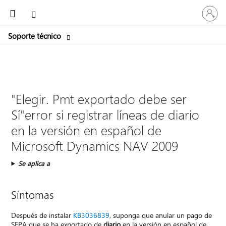
Iniciar
Microsoft
sesión
en
Soporte técnico
tu
cuenta
"Elegir. Pmt exportado debe ser
Sí"error si registrar líneas de diario
en la versión en español de
Microsoft Dynamics NAV 2009
Se aplica a
Síntomas
Después de instalar
KB3036839
, suponga que anular un pago de
SEPA que se ha exportado de
diario
en la versión en español de