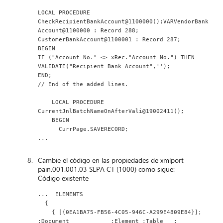
LOCAL PROCEDURE 
CheckRecipientBankAccount@1100000();VARVendorBank
Account@1100000 : Record 288;
CustomerBankAccount@1100001 : Record 287;
BEGIN
IF ("Account No." <> xRec."Account No.") THEN
VALIDATE("Recipient Bank Account",'');
END;
// End of the added lines.
    LOCAL PROCEDURE 
CurrentJnlBatchNameOnAfterVali@19002411();
    BEGIN
      CurrPage.SAVERECORD;
...
Cambie el código en las propiedades de xmlport
pain.001.001.03 SEPA CT (1000) como sigue:
Código existente
...  ELEMENTS
  {
    { [{0EA1BA75-FB56-4C05-946C-A299E4809E84}];  
;Document            ;Element ;Table   ;