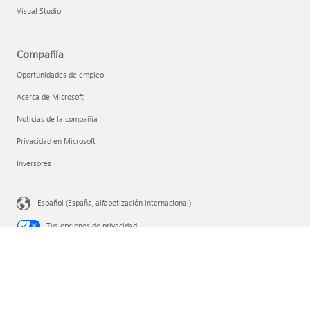
Visual Studio
Compañía
Oportunidades de empleo
Acerca de Microsoft
Noticias de la compañía
Privacidad en Microsoft
Inversores
Español (España, alfabetización internacional)
Tus opciones de privacidad
Privacidad de la salud del consumidor
Ponte en contacto con Microsoft
Privacidad
Condiciones de uso
Marcas registradas
Sobre nuestra publicidad